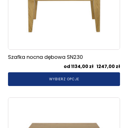
produktu
Szafka nocna dębowa SN230
Zak
1134,00
zł
–
1247,00
zł
cen
WYBIERZ OPCJE
od
113
do
Ten
124
produkt
ma
wiele
wariantów.