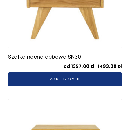
produktu
Szafka nocna dębowa SN301
Zak
1357,00
zł
–
1493,00
zł
cen
WYBIERZ OPCJE
od
135
do
Ten
149
produkt
ma
wiele
wariantów.