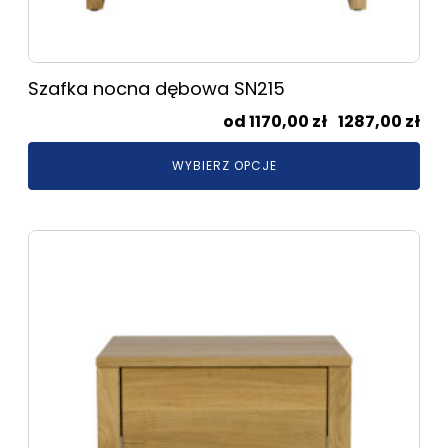
Szafka nocna dębowa SN215
Zak
1170,00
zł
–
1287,00
zł
cen
WYBIERZ OPCJE
od
117
do
Ten
128
produkt
ma
wiele
wariantów.
Opcje
można
wybrać
na
stronie