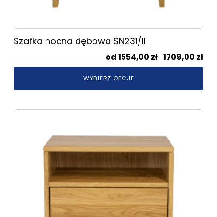
Szafka nocna dębowa SN231/II
Zak
1554,00
zł
–
1709,00
zł
cen
WYBIERZ OPCJE
od
155
do
Ten
170
produkt
ma
wiele
wariantów.
Opcje
można
wybrać
na
stronie