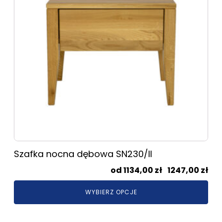
Opcje
można
wybrać
na
stronie
produktu
Szafka nocna dębowa SN230/II
Zak
1134,00
zł
–
1247,00
zł
cen
WYBIERZ OPCJE
od
113
do