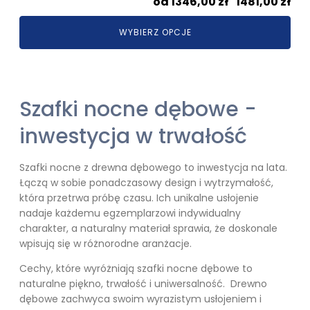
Zak
1346,00
zł
–
1481,00
zł
cen
WYBIERZ OPCJE
od
134
do
148
Szafki nocne dębowe -
inwestycja w trwałość
Szafki nocne z drewna dębowego to inwestycja na lata.
Łączą w sobie ponadczasowy design i wytrzymałość,
która przetrwa próbę czasu. Ich unikalne usłojenie
nadaje każdemu egzemplarzowi indywidualny
charakter, a naturalny materiał sprawia, że doskonale
wpisują się w różnorodne aranżacje.
Cechy, które wyróżniają szafki nocne dębowe to
naturalne piękno, trwałość i uniwersalność. Drewno
dębowe zachwyca swoim wyrazistym usłojeniem i