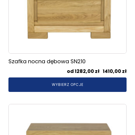
produktu
Szafka nocna dębowa SN210
Zak
1282,00
zł
–
1410,00
zł
cen
WYBIERZ OPCJE
od
128
do
Ten
141
produkt
ma
wiele
wariantów.