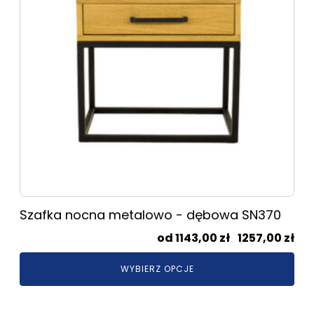
Opcje
można
wybrać
na
stronie
produktu
Szafka nocna metalowo - dębowa SN370
Zak
1143,00
zł
–
1257,00
zł
cen
WYBIERZ OPCJE
od
114
do