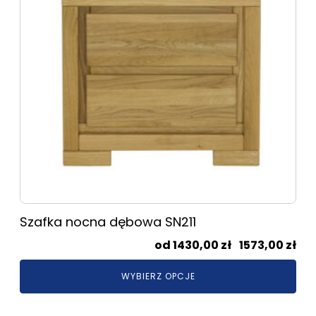
Opcje
można
wybrać
na
stronie
produktu
Szafka nocna dębowa SN211
Zak
1430,00
zł
–
1573,00
zł
cen
WYBIERZ OPCJE
od
143
do