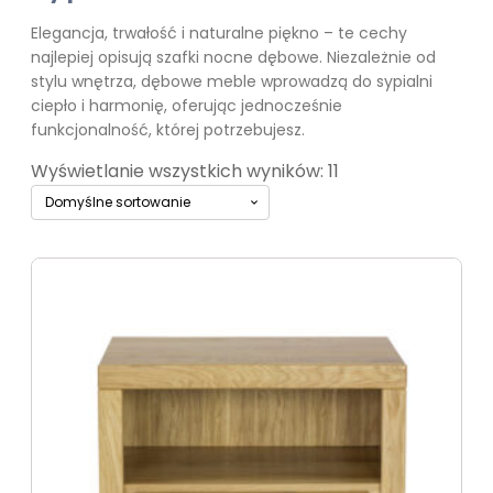
Elegancja, trwałość i naturalne piękno – te cechy
najlepiej opisują szafki nocne dębowe. Niezależnie od
stylu wnętrza, dębowe meble wprowadzą do sypialni
ciepło i harmonię, oferując jednocześnie
funkcjonalność, której potrzebujesz.
Wyświetlanie wszystkich wyników: 11
Ten
produkt
ma
wiele
wariantów.
Opcje
można
wybrać
na
stronie