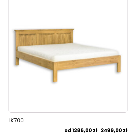
produkt
ma
wiele
wariantów.
Opcje
można
wybrać
na
stronie
produktu
LK700
Zak
1286,00
zł
–
2499,00
zł