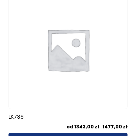
ma
wiele
wariantów.
Opcje
można
wybrać
na
stronie
produktu
LK736
Zak
1343,00
zł
–
1477,00
zł
cen