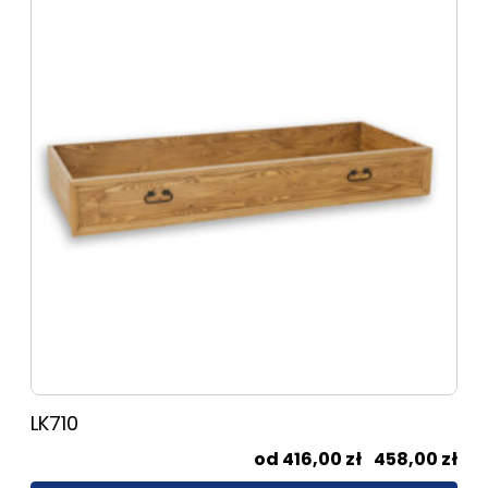
produkt
ma
wiele
wariantów.
Opcje
można
wybrać
na
stronie
produktu
LK710
Zak
416,00
zł
–
458,00
zł
cen