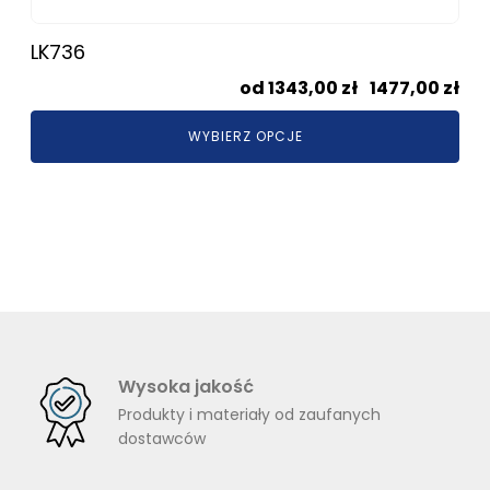
LK736
Zak
1343,00
zł
–
1477,00
zł
cen
WYBIERZ OPCJE
od
134
do
147
Wysoka jakość
Produkty i materiały od zaufanych
dostawców