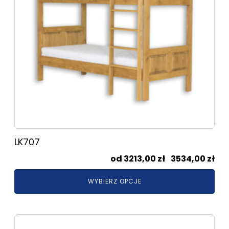
można
wybrać
na
stronie
produktu
LK707
Zak
3213,00
zł
–
3534,00
zł
cen
WYBIERZ OPCJE
od
321
do
Ten
353