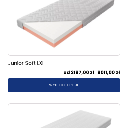
wiele
wariantów.
Opcje
można
wybrać
na
stronie
produktu
Junior Soft LXI
Zak
2197,00
zł
–
9011,00
zł
cen
WYBIERZ OPCJE
od
219
do
Ten
901
produkt
ma
wiele