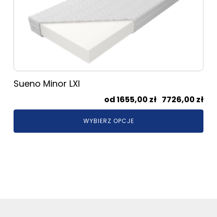
wariantów.
Opcje
można
wybrać
na
stronie
produktu
Sueno Minor LXI
Zak
1655,00
zł
–
7726,00
zł
cen
WYBIERZ OPCJE
od
165
do
772