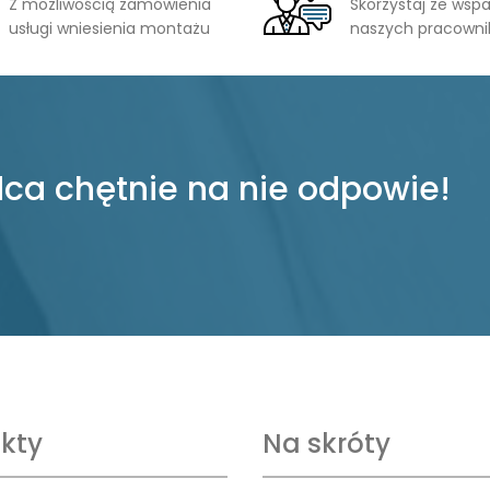
Z możliwością zamówienia
Skorzystaj ze wspa
usługi wniesienia montażu
naszych pracown
ca chętnie na nie odpowie!
kty
Na skróty