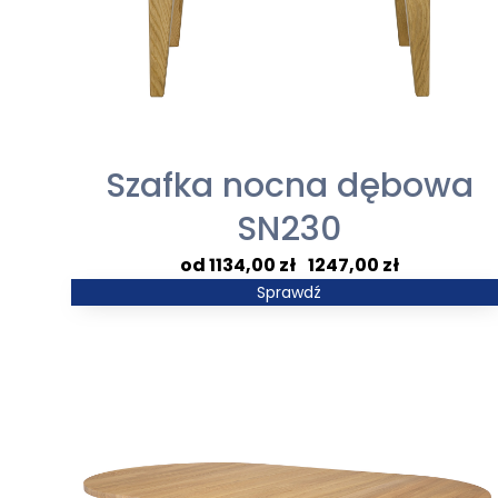
Szafka nocna dębowa
SN230
Zakres
1134,00
zł
–
1247,00
zł
cen:
Sprawdź
od
1134,00 zł
do
1247,00 zł