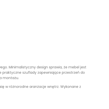
Kufry i skrzynie drewniane
Galanteria drewniana
Meble dla dzieci
wego. Minimalistyczny design sprawia, że mebel jest
e praktyczne szuflady zapewniające przestrzeń do
ga montażu.
je się w różnorodne aranżacje wnętrz. Wykonane z