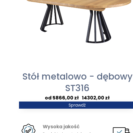
Stół metalowo - dębowy
ST316
Zakres
5866,00
zł
–
14302,00
zł
cen:
Sprawdź
od
5866,00 zł
Wysoka jakość
do