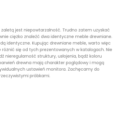
ą zaletą jest niepowtarzalność. Trudno zatem uzyskać
równie ciężko znaleźć dwa identyczne meble drewniane.
ędą identyczne. Kupując drewniane meble, warto więc
różnić się od tych prezentowanych w katalogach. Nie
ź nieregularność struktury, usłojenia, bądź koloru
ybarwień drewna mają charakter poglądowy i mogą
dywidualnych ustawień monitora. Zachęcamy do
 rzeczywistymi próbkami.