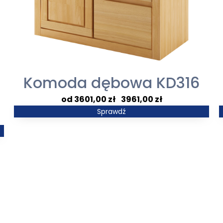
Komoda dębowa KD316
Zakres
3601,00
zł
–
3961,00
zł
cen:
Sprawdź
od
3601,00 zł
do
3961,00 zł