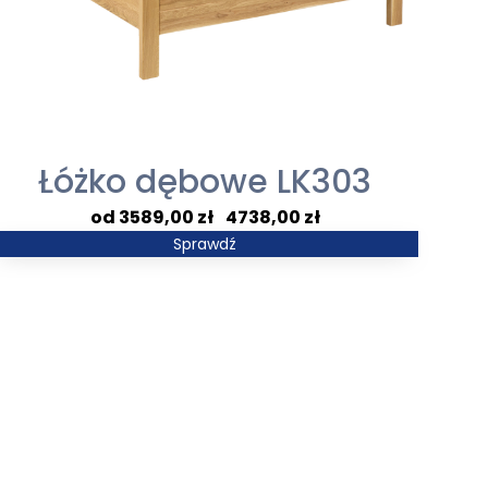
Łóżko dębowe LK303
Zakres
3589,00
zł
–
4738,00
zł
cen:
Sprawdź
od
3589,00 zł
do
4738,00 zł