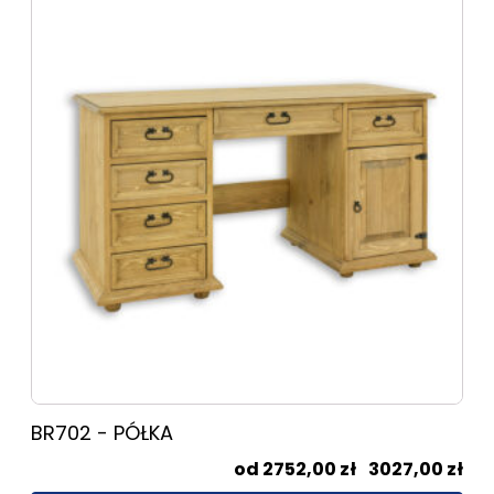
produkt
ma
wiele
wariantów.
Opcje
można
wybrać
na
stronie
produktu
BR702 - PÓŁKA
Zak
2752,00
zł
–
3027,00
zł