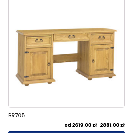
produkt
ma
wiele
wariantów.
Opcje
można
wybrać
na
stronie
produktu
BR705
Zak
2619,00
zł
–
2881,00
zł
cen