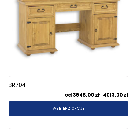
można
wybrać
na
stronie
produktu
BR704
Zak
3648,00
zł
–
4013,00
zł
cen
WYBIERZ OPCJE
od
364
do
Ten
401