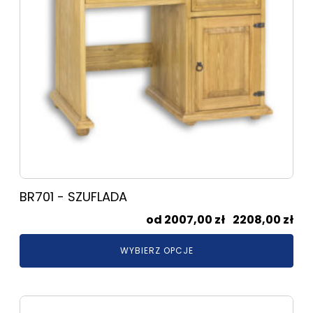
można
wybrać
na
stronie
produktu
BR701 - SZUFLADA
Zak
2007,00
zł
–
2208,00
zł
cen
WYBIERZ OPCJE
od
200
do
Ten
220