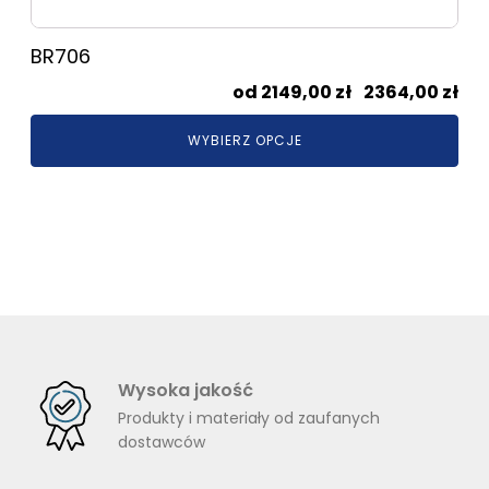
BR706
Zak
2149,00
zł
–
2364,00
zł
cen
WYBIERZ OPCJE
od
214
do
236
Wysoka jakość
Produkty i materiały od zaufanych
dostawców