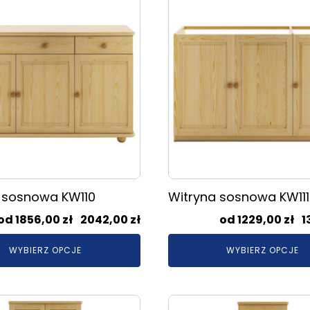
produkt
ma
wiele
.
wariantów.
Opcje
można
wybrać
na
stronie
produktu
 sosnowa KW110
Witryna sosnowa KW111
Zakres
1856,00
zł
–
2042,00
zł
1229,00
zł
–
1
cen:
WYBIERZ OPCJE
WYBIERZ OPCJE
od
1856,00 zł
do
Ten
2042,00 zł