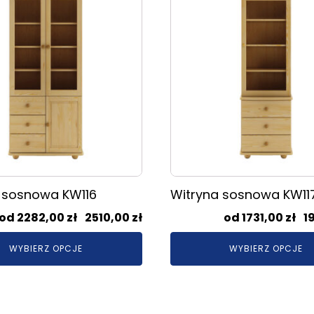
produkt
ma
wiele
.
wariantów.
Opcje
można
wybrać
na
stronie
produktu
 sosnowa KW116
Witryna sosnowa KW11
Zakres
2282,00
zł
–
2510,00
zł
1731,00
zł
–
1
cen:
WYBIERZ OPCJE
WYBIERZ OPCJE
od
2282,00 zł
do
2510,00 zł