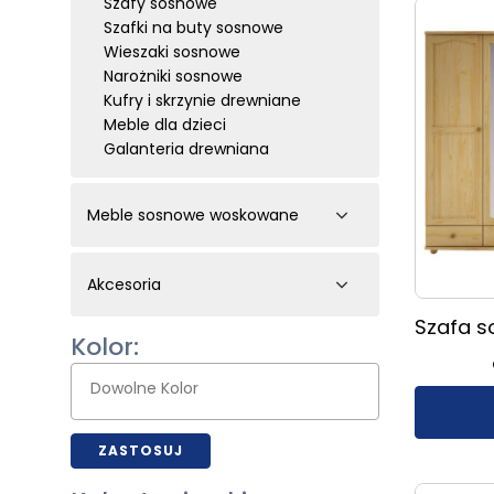
Szafy sosnowe
Ten
Szafki na buty sosnowe
produkt
Wieszaki sosnowe
ma
Narożniki sosnowe
wiele
Kufry i skrzynie drewniane
wariantów
Meble dla dzieci
Opcje
Galanteria drewniana
można
wybrać
na
Meble sosnowe woskowane
stronie
Łóżka sosnowe woskowane
produktu
Szafki nocne
Akcesoria
Komody
Akcesoria
Witryny
Szafa s
Biurka
Kolor:
Toaletki
Szafki RTV
Regały
Stoły
ZASTOSUJ
Krzesła
Lustra