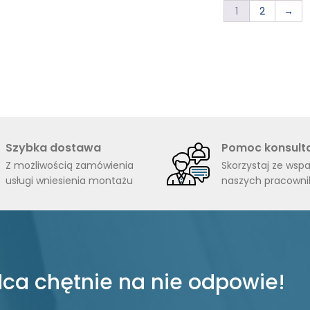
1
2
→
Szybka dostawa
Pomoc konsult
Z możliwością zamówienia
Skorzystaj ze wspa
usługi wniesienia montażu
naszych pracown
ca chętnie na nie odpowie!