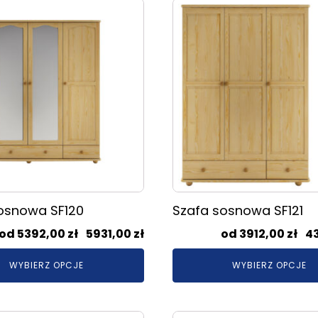
Ten
2621,00 zł
produkt
ma
wiele
.
wariantów.
Opcje
można
wybrać
na
stronie
produktu
osnowa SF120
Szafa sosnowa SF121
Zakres
5392,00
zł
–
5931,00
zł
3912,00
zł
–
4
cen:
WYBIERZ OPCJE
WYBIERZ OPCJE
od
5392,00 zł
do