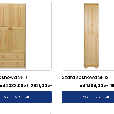
Ten
2621,00 zł
produkt
ma
wiele
.
wariantów.
Opcje
można
wybrać
na
stronie
produktu
osnowa SF111
Szafa sosnowa SF112
Zakres
2383,00
zł
–
2621,00
zł
1404,00
zł
–
1
cen:
WYBIERZ OPCJE
WYBIERZ OPCJE
od
2383,00 zł
do