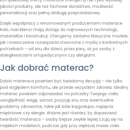
kompleksowej oferty materace oferujemy nie tylko wysokiej
jakości produkty, ale też fachowe doradztwo, możliwość
personalizacji oraz pełną obsługę posprzedażową.
Dzięki współpracy z renomowanym producentem materace
Koło, nasi klienci mają dostęp do najnowszych technologii,
materiałów i konstrukcji. Oferujemy zarówno klasyczne modele,
jak i nowoczesne rozwiązania stworzone z myślą o konkretnych
potrzebach – od snu dla dzieci, przez pary, aż po osoby z
dolegliwościami ortopedycznymi czy alergiami.
Jak dobrać materac?
Dobór materaca powinien być świadomą decyzją – nie tylko
pod względem komfortu, ale przede wszystkim zdrowia. Idealny
materac powinien odpowiadać na potrzeby Twojego ciała:
uwzględniać wagę, wzrost, pozycję snu oraz ewentualne
problemy zdrowotne, takie jak bóle kręgosłupa, napięcia
mięśniowe czy alergie. Ważne jest również, by dopasować
twardość materaca – osoby lżejsze zwykle lepiej czują się na
miękkich modelach, podczas gdy przy większej masie ciała