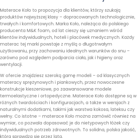
Materace Koło to propozycja dla klientów, którzy szukają
produktów najwyższej klasy – dopracowanych technologicznie,
trwałych i komfortowych. Marka Koło, należąca do polskiego
producenta M&K foam, od lat cieszy się uznaniem wśród
klientów indywidualnych, hoteli i placówek medycznych. Każdy
materac tej marki powstaje z myślą o długotrwałym
użytkowaniu, przy zachowaniu idealnych warunków do snu –
zarówno pod względem podparcia ciała, jak i higieny oraz
wentylacji.
W ofercie znajdziesz szeroką gamę modeli – od klasycznych
materacy sprężynowych i piankowych, przez nowoczesne
konstrukcje kieszeniowe, po zaawansowane modele
termoelastyczne i ortopedyczne. Materace Koło dostępne są w
różnych twardościach i konfiguracjach, a także w wersjach z
naturalnymi dodatkami, takimi jak warstwa kokosa, lateksu czy
wełny. Co istotne – materace Koło można zamówić również na
wymiar, co pozwala dopasować je do nietypowych łóżek czy
indywidualnych potrzeb zdrowotnych. To solidna, polska jakość,
która sprawdza się przez lata.