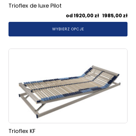
Trioflex de luxe Pilot
Zak
1920,00
zł
–
1985,00
zł
cen
WYBIERZ OPCJE
od
192
do
Ten
198
produkt
ma
wiele
wariantów.
Opcje
można
wybrać
na
stronie
produktu
Trioflex KF