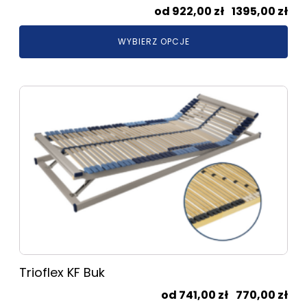
Zak
922,00
zł
–
1395,00
zł
cen
WYBIERZ OPCJE
od
922
do
Ten
139
produkt
ma
wiele
wariantów.
Opcje
można
wybrać
na
stronie
produktu
Trioflex KF Buk
Zak
741,00
zł
–
770,00
zł