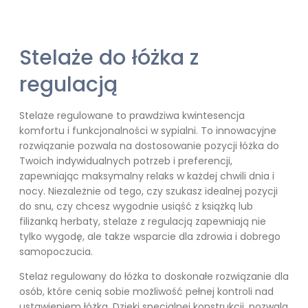
512
do
533
Stelaże do łóżka z
regulacją
Stelaże regulowane to prawdziwa kwintesencja
komfortu i funkcjonalności w sypialni. To innowacyjne
rozwiązanie pozwala na dostosowanie pozycji łóżka do
Twoich indywidualnych potrzeb i preferencji,
zapewniając maksymalny relaks w każdej chwili dnia i
nocy. Niezależnie od tego, czy szukasz idealnej pozycji
do snu, czy chcesz wygodnie usiąść z książką lub
filiżanką herbaty, stelaże z regulacją zapewniają nie
tylko wygodę, ale także wsparcie dla zdrowia i dobrego
samopoczucia.
Stelaż regulowany do łóżka to doskonałe rozwiązanie dla
osób, które cenią sobie możliwość pełnej kontroli nad
ustawieniem łóżka. Dzięki specjalnej konstrukcji, pozwala