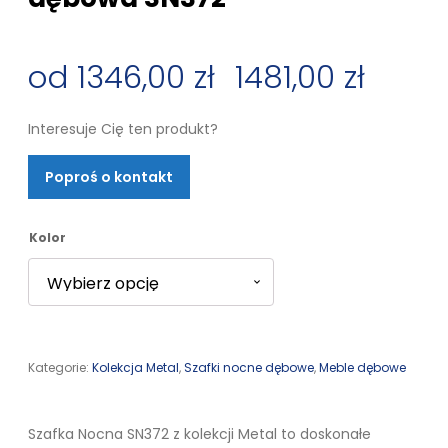
1346,00
zł
–
1481,00
zł
Zakres
Interesuje Cię ten produkt?
cen:
Poproś o kontakt
od
1346,00 zł
Kolor
do
1481,00 zł
Kategorie:
Kolekcja Metal
,
Szafki nocne dębowe
,
Meble dębowe
Szafka Nocna SN372 z kolekcji Metal to doskonałe