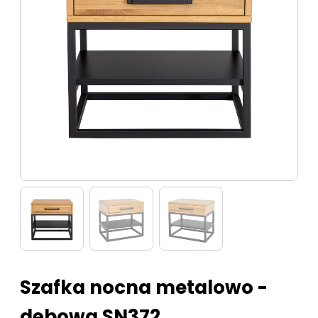
Szafka nocna metalowo -
dębowa SN372