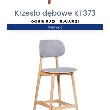
Krzesło dębowe KT373
Zakres
816,00
zł
–
1066,00
zł
cen:
Sprawdź
od
816,00 zł
do
1066,00 zł