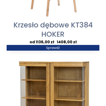
Krzesło dębowe KT384
HOKER
Zakres
1136,00
zł
–
1408,00
zł
cen:
Sprawdź
od
1136,00 zł
do
1408,00 zł