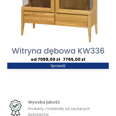
Witryna dębowa KW336
Zakres
7059,00
zł
–
7765,00
zł
cen:
Sprawdź
od
7059,00 zł
do
7765,00 zł
Wysoka jakość
Produkty i materiały od zaufanych
dostawców