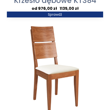
Krzesło dębowe KT384
Zakres
976,00
zł
–
1135,00
zł
cen:
Sprawdź
od
976,00 zł
do
1135,00 zł