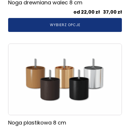
Noga drewniana walec 8 cm
Zak
22,00
zł
–
37,00
zł
cen
WYBIERZ OPCJE
od
22,
do
Ten
37,
produkt
ma
wiele
wariantów.
Opcje
można
wybrać
na
stronie
produktu
Noga plastikowa 8 cm