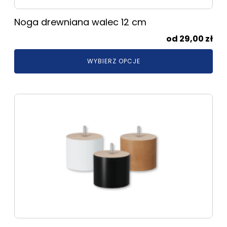
produktu
Noga drewniana walec 12 cm
29,00
zł
WYBIERZ OPCJE
Ten
produkt
ma
wiele
wariantów.
Opcje
można
wybrać
na
stronie
produktu