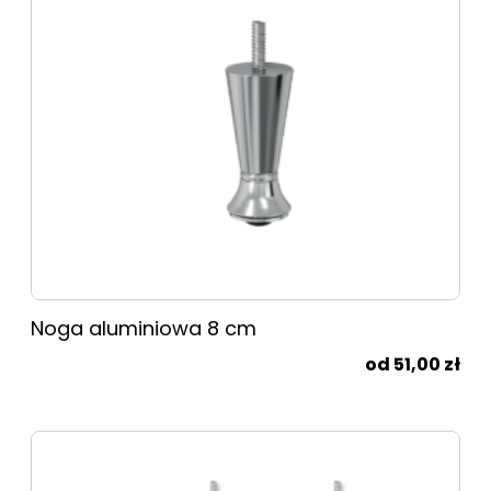
Noga aluminiowa 8 cm
51,00
zł
Ten
produkt
ma