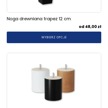
stronie
produktu
Noga drewniana trapez 12 cm
48,00
zł
WYBIERZ OPCJE
Ten
produkt
ma
wiele
wariantów.
Opcje
można
wybrać
na
stronie