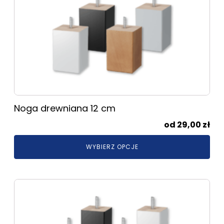
wiele
wariantów.
Opcje
można
wybrać
na
stronie
produktu
Noga drewniana 12 cm
29,00
zł
WYBIERZ OPCJE
Ten
produkt
ma
wiele