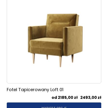
ma
wiele
wariantów.
Opcje
można
wybrać
na
stronie
produktu
Fotel Tapicerowany Loft 01
Zak
2185,00
zł
–
2493,00
zł
cen