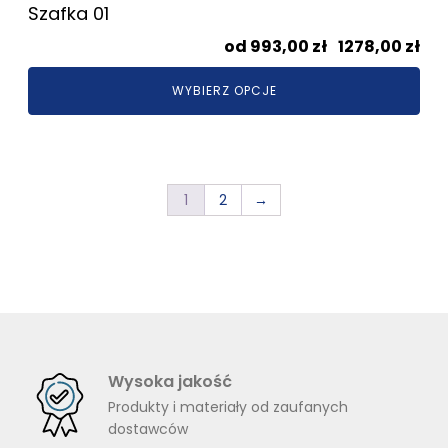
Szafka 01
Zak
993,00
zł
–
1278,00
zł
cen
WYBIERZ OPCJE
od
993
do
127
1
2
→
Wysoka jakość
Produkty i materiały od zaufanych
dostawców