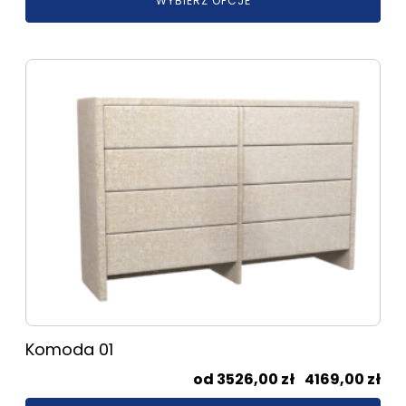
WYBIERZ OPCJE
od
218
do
Ten
249
produkt
ma
wiele
wariantów.
Opcje
można
wybrać
na
stronie
produktu
Komoda 01
Zak
3526,00
zł
–
4169,00
zł
cen