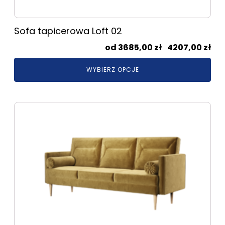
Sofa tapicerowa Loft 02
Zak
3685,00
zł
–
4207,00
zł
cen
WYBIERZ OPCJE
od
368
do
Ten
420
produkt
ma
wiele
wariantów.
Opcje
można
wybrać
na
stronie
produktu