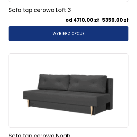
Sofa tapicerowa Loft 3
Zak
4710,00
zł
–
5359,00
zł
cen
WYBIERZ OPCJE
od
471
do
Ten
535
produkt
ma
wiele
wariantów.
Opcje
można
wybrać
na
stronie
produktu
Sofa tapicerowa Noah