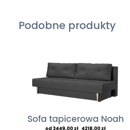
Podobne produkty
Sofa tapicerowa Noah
Zakres
3449,00
zł
–
4218,00
zł