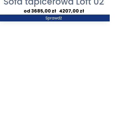
Sofa tapicerowa Loft 02
Zakres
3685,00
zł
–
4207,00
zł
cen:
Sprawdź
od
3685,00 zł
do
4207,00 zł