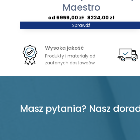
Maestro
Zakres
6959,00
zł
–
8224,00
zł
cen:
Sprawdź
od
6959,00 zł
Wysoka jakość
do
Produkty i materiały od
8224,00 zł
zaufanych dostawców
Masz pytania? Nasz dorad