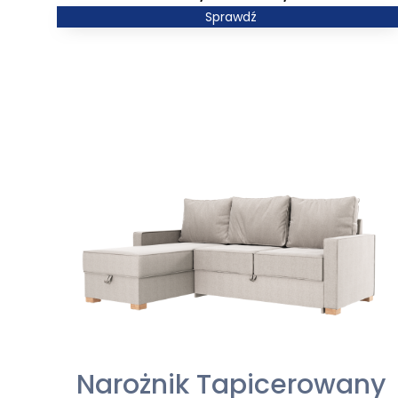
cen:
Sprawdź
od
3449,00 zł
do
4218,00 zł
Narożnik Tapicerowany