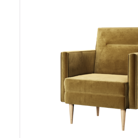
Materace kieszeniowe
Witryny dęb
Materace regeneracyjne
Biurka dębo
Materace dla par
Szafki RTV 
Materace z kokosem
Regały dęb
Materace na stelażu
Krzesła dęb
Materace szpitalne
Lustra dębo
Materace hotelowe
Półka dębow
Szafy dębo
Stoły dębow