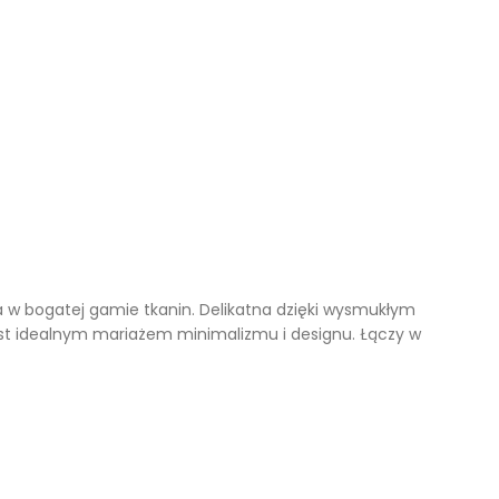
Kufry i skrzynie drewniane
Galanteria drewniana
Meble dla dzieci
a w bogatej gamie tkanin. Delikatna dzięki wysmukłym
est idealnym mariażem minimalizmu i designu. Łączy w