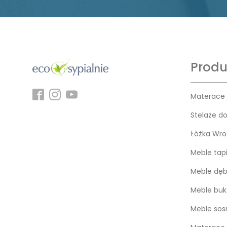
Produ
Materace
Stelaże d
Łóżka Wro
Meble tap
Meble dę
Meble bu
Meble so