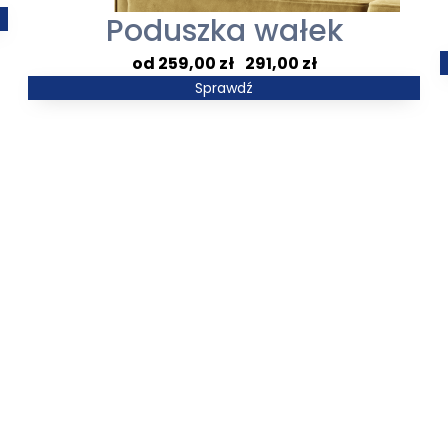
Poduszka wałek
Zakres
259,00
zł
–
291,00
zł
cen:
Sprawdź
od
259,00 zł
do
291,00 zł