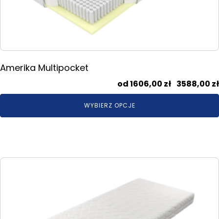
na
stronie
produktu
Amerika Multipocket
1606,00
zł
–
3588,00
zł
WYBIERZ OPCJE
Ten
produkt
ma
wiele
wariantów.
Opcje