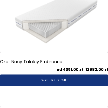
wiele
wariantów.
Opcje
można
wybrać
na
stronie
produktu
Czar Nocy Talalay Embrance
4051,00
zł
–
12983,00
zł
WYBIERZ OPCJE