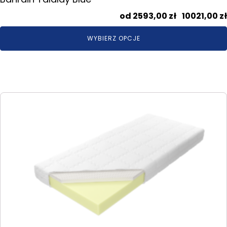
2593,00
zł
–
10021,00
zł
WYBIERZ OPCJE
Ten
produkt
ma
wiele
wariantów.
Opcje
można
wybrać
na
stronie
produktu