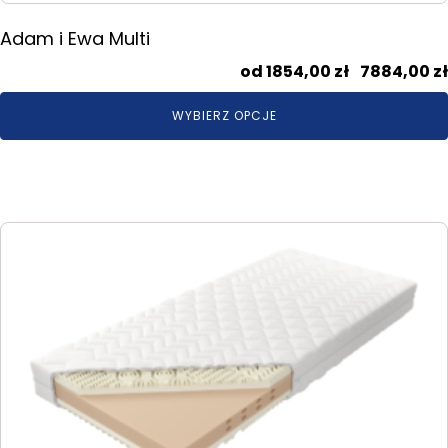
Adam i Ewa Multi
1854,00
zł
–
7884,00
zł
WYBIERZ OPCJE
Ten
produkt
ma
wiele
wariantów.
Opcje
można
wybrać
na
stronie