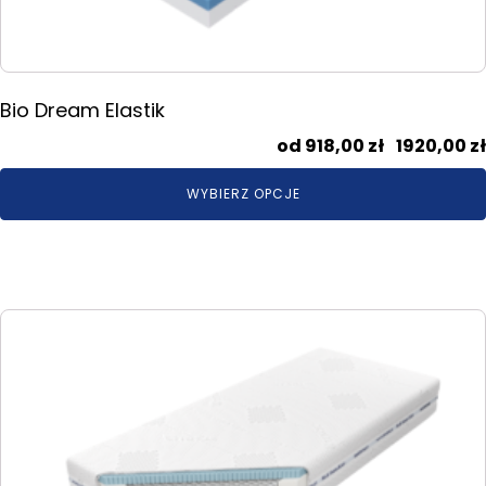
produktu
Bio Dream Elastik
918,00
zł
–
1920,00
zł
WYBIERZ OPCJE
Ten
produkt
ma
wiele
wariantów.
Opcje
można