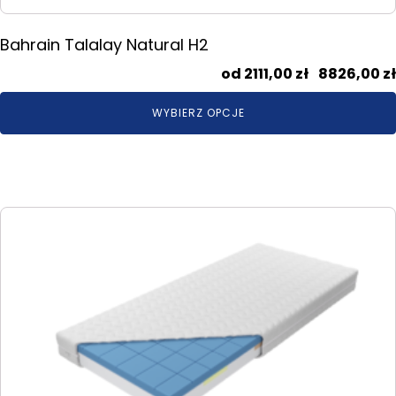
Bahrain Talalay Natural H2
2111,00
zł
–
8826,00
zł
WYBIERZ OPCJE
Ten
produkt
ma
wiele
wariantów.
Opcje
można
wybrać
na
stronie