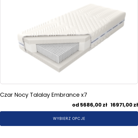
Ten
produkt
ma
wiele
wariantów.
Opcje
można
wybrać
na
stronie
produktu
Czar Nocy Talalay Embrance x7
5686,00
zł
–
16971,00
zł
WYBIERZ OPCJE