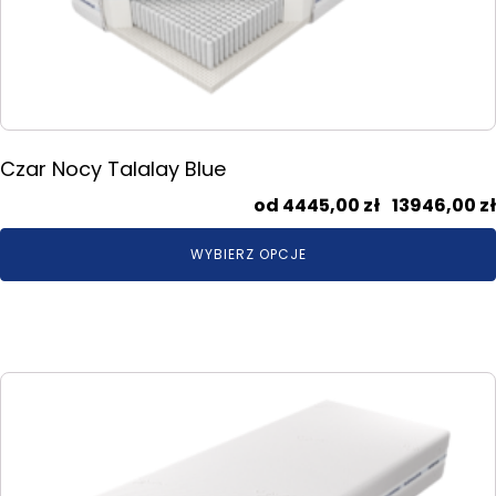
wybrać
na
stronie
produktu
Czar Nocy Talalay Blue
4445,00
zł
–
13946,00
zł
WYBIERZ OPCJE
Ten
produkt
ma
wiele
wariantów.