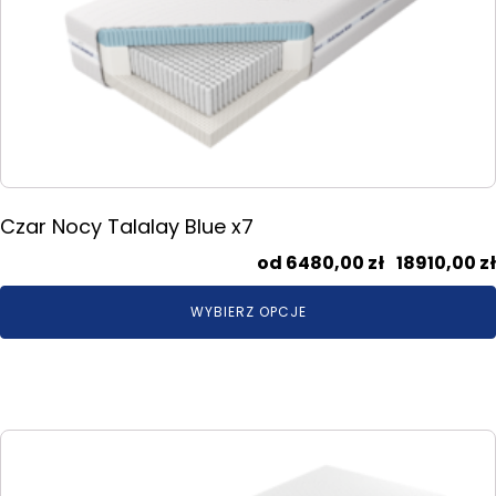
Opcje
można
wybrać
na
stronie
produktu
Czar Nocy Talalay Blue x7
6480,00
zł
–
18910,00
zł
WYBIERZ OPCJE
Ten
produkt
ma