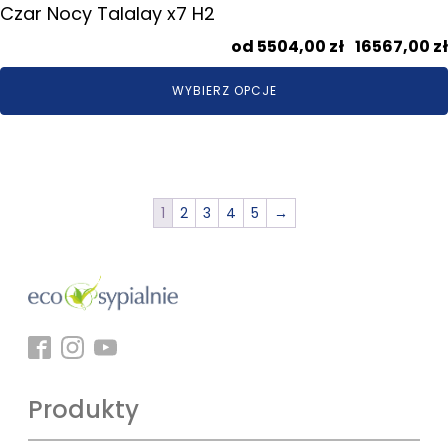
Czar Nocy Talalay x7 H2
5504,00
zł
–
16567,00
zł
WYBIERZ OPCJE
1
2
3
4
5
→
Produkty