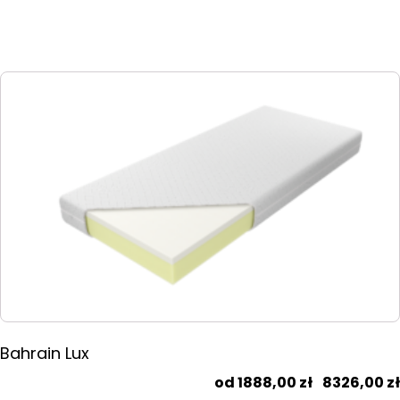
Ten
produkt
ma
wiele
wariantów.
Opcje
można
wybrać
na
stronie
produktu
Bahrain Lux
1888,00
zł
–
8326,00
zł