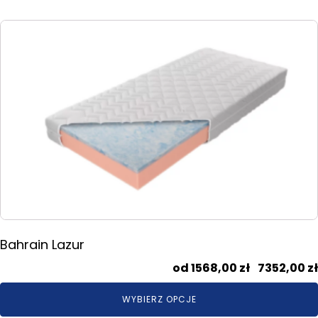
Ten
produkt
ma
wiele
wariantów.
Opcje
można
wybrać
na
stronie
produktu
Bahrain Lazur
1568,00
zł
–
7352,00
zł
WYBIERZ OPCJE