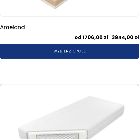
produktu
Ameland
1706,00
zł
–
3944,00
zł
WYBIERZ OPCJE
Ten
produkt
ma
wiele
wariantów.
Opcje
można
wybrać