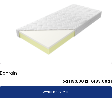
produkt
ma
wiele
wariantów.
Opcje
można
wybrać
na
stronie
produktu
Bahrain
1193,00
zł
–
6183,00
zł
WYBIERZ OPCJE