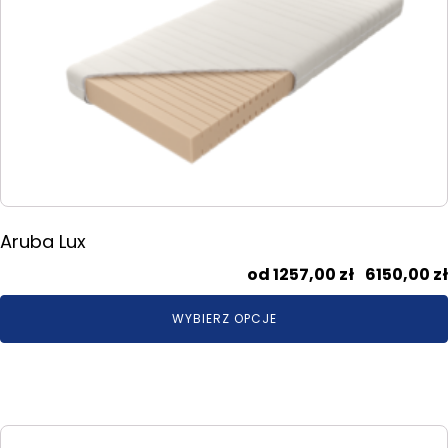
wiele
wariantów.
Opcje
można
wybrać
na
stronie
produktu
Aruba Lux
1257,00
zł
–
6150,00
zł
WYBIERZ OPCJE
Ten