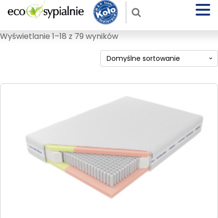
Wyświetlanie 1–18 z 79 wyników
Ten
produkt
ma
wiele
wariantów.
Opcje
można
wybrać
na
stronie
produktu