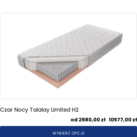
Ten
produkt
ma
wiele
wariantów.
Opcje
można
wybrać
na
stronie
produktu
Czar Nocy Talalay Limited H2
2980,00
zł
–
10577,00
zł
WYBIERZ OPCJE