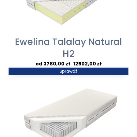
Ewelina Talalay Natural
H2
Zakres
3780,00
zł
–
12502,00
zł
cen:
Sprawdź
od
3780,00 zł
do
12502,00 zł