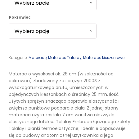
do
Pokrowiec
16971,00 zł
Kategorie:
Materace
,
Materace Talalay
,
Materace kieszeniowe
Materac o wysokości ok. 28 cm (w zależności od
pokrowca) zbudowany ze sprężyn 2000S z
wysokogatunkowego drutu, umieszczonych w
pojedynczych kieszonkach o średnicy 25 mm. Ilość
użytych sprężyn znacząco poprawia elastyczność i
zwiększa punktowe podparcie ciała. Z jednej strony
materaca użyta została 7 cm warstwa niezwykle
elastycznego lateksu Talalay Embrace łączącego zalety
Talalay i pianki termoelastycznej. Idealnie dopasowuje
się do budowy anatomicznej użytkownika a jego