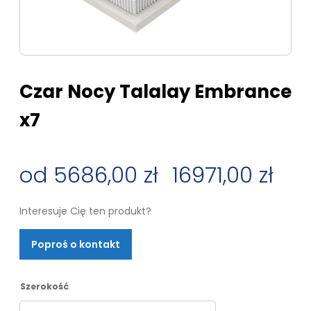
Czar Nocy Talalay Embrance
x7
5686,00
zł
–
16971,00
zł
Zakres
Interesuje Cię ten produkt?
cen:
Poproś o kontakt
od
5686,00 zł
Szerokość