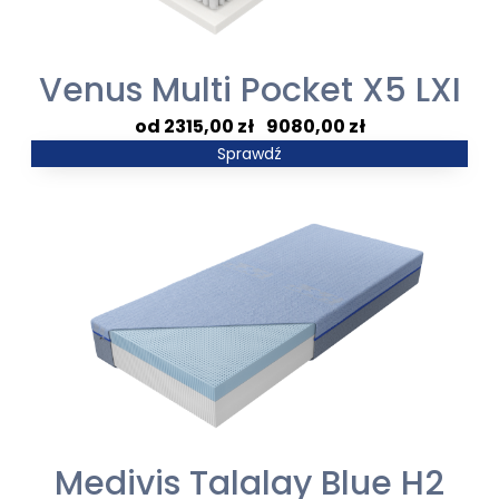
Venus Multi Pocket X5 LXI
Zakres
2315,00
zł
–
9080,00
zł
cen:
Sprawdź
od
2315,00 zł
do
9080,00 zł
Medivis Talalay Blue H2