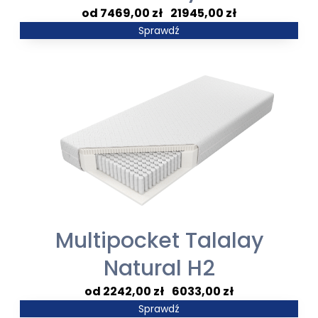
Zakres
7469,00
zł
–
21945,00
zł
cen:
Sprawdź
od
7469,00 zł
do
21945,00 zł
Multipocket Talalay
Natural H2
Zakres
2242,00
zł
–
6033,00
zł
cen:
Sprawdź