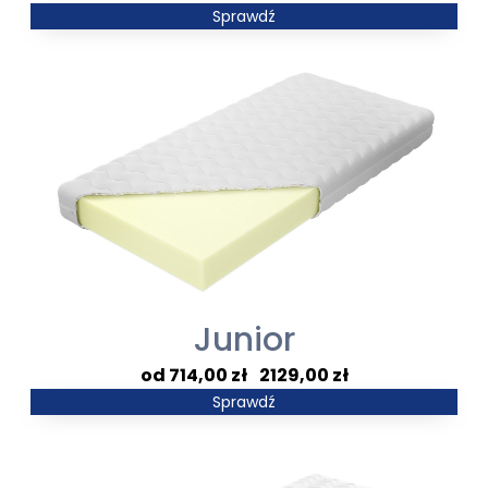
cen:
Sprawdź
od
3516,00 zł
do
11799,00 zł
Junior
Zakres
714,00
zł
–
2129,00
zł
cen:
Sprawdź
od
714,00 zł
do