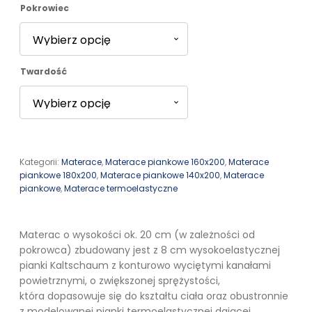
Pokrowiec
3944,00 zł
Twardość
Kategorii:
Materace
,
Materace piankowe 160x200
,
Materace
piankowe 180x200
,
Materace piankowe 140x200
,
Materace
piankowe
,
Materace termoelastyczne
Materac o wysokości ok. 20 cm (w zależności od
pokrowca) zbudowany jest z 8 cm wysokoelastycznej
pianki Kaltschaum z konturowo wyciętymi kanałami
powietrznymi, o zwiększonej sprężystości,
która dopasowuje się do kształtu ciała oraz obustronnie
z modelowanej pianki termoelastycznej dającej