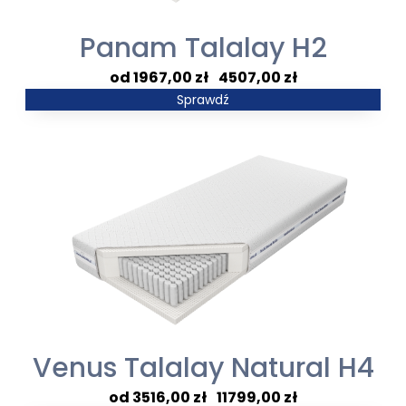
Panam Talalay H2
Zakres
1967,00
zł
–
4507,00
zł
cen:
Sprawdź
od
1967,00 zł
do
4507,00 zł
Venus Talalay Natural H4
Zakres
3516,00
zł
–
11799,00
zł