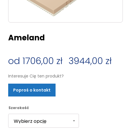
Ameland
1706,00
zł
–
3944,00
zł
Zakres
Interesuje Cię ten produkt?
cen:
Poproś o kontakt
od
1706,00 zł
Szerokość
do