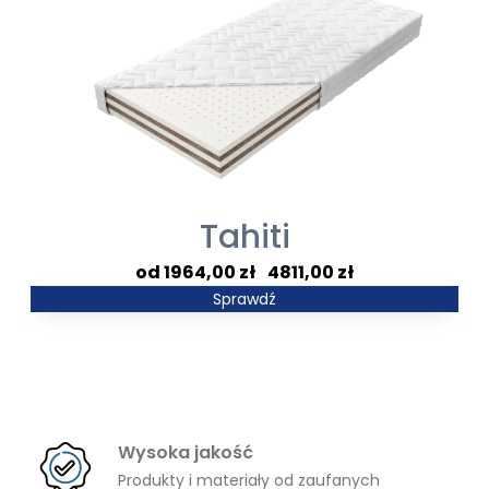
2129,00 zł
Tahiti
Zakres
1964,00
zł
–
4811,00
zł
cen:
Sprawdź
od
1964,00 zł
do
4811,00 zł
Wysoka jakość
Produkty i materiały od zaufanych