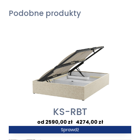
Podobne produkty
KS-RBT
Zakres
2590,00
zł
–
4274,00
zł
cen:
Sprawdź
od