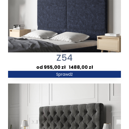
Z54
Zakres
955,00
zł
–
1488,00
zł
cen:
Sprawdź
od
955,00 zł
do
1488,00 zł