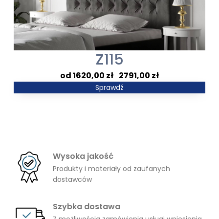
Z115
Zakres
1620,00
zł
–
2791,00
zł
cen:
Sprawdź
od
1620,00 zł
do
2791,00 zł
Wysoka jakość
Produkty i materiały od zaufanych
dostawców
Szybka dostawa
Z możliwością zamówienia usługi wniesienia