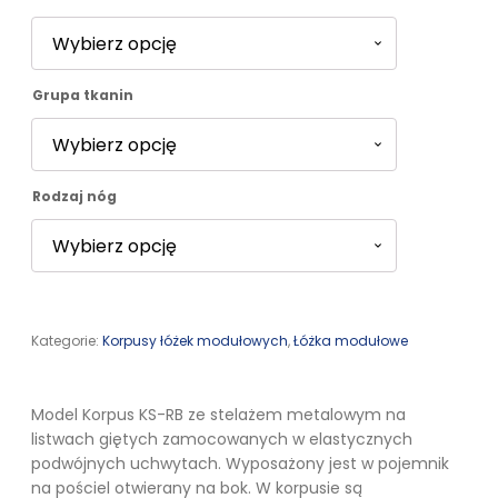
2409,00 zł
do
Grupa tkanin
3922,00 zł
Rodzaj nóg
Kategorie:
Korpusy łóżek modułowych
,
Łóżka modułowe
Model Korpus KS-RB ze stelażem metalowym na
listwach giętych zamocowanych w elastycznych
podwójnych uchwytach. Wyposażony jest w pojemnik
na pościel otwierany na bok. W korpusie są