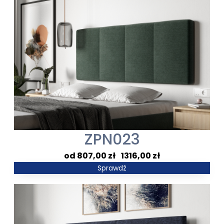
2590,00 zł
do
4274,00 zł
ZPN023
Zakres
807,00
zł
–
1316,00
zł
cen:
Sprawdź
od
807,00 zł
do
1316,00 zł