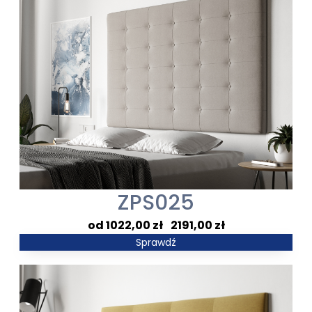
ZPS025
Zakres
1022,00
zł
–
2191,00
zł
cen:
Sprawdź
od
1022,00 zł
do
2191,00 zł