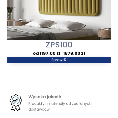
ZPS100
Zakres
1197,00
zł
–
1879,00
zł
cen:
Sprawdź
od
1197,00 zł
do
1879,00 zł
Wysoka jakość
Produkty i materiały od zaufanych
dostawców