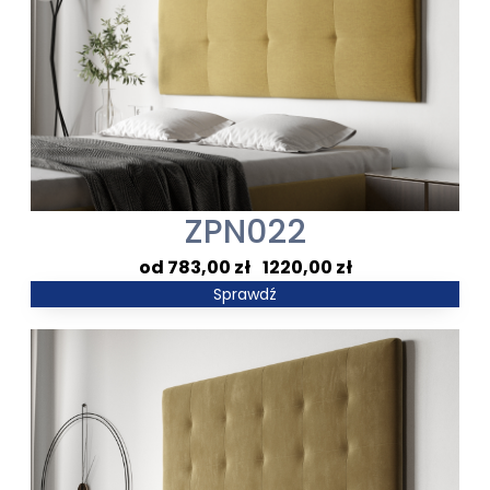
ZPN022
Zakres
783,00
zł
–
1220,00
zł
cen:
Sprawdź
od
783,00 zł
do
1220,00 zł