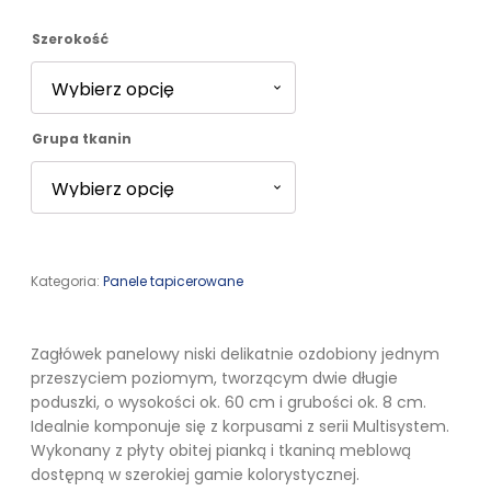
575,00 zł
Szerokość
do
Grupa tkanin
1061,00 zł
Kategoria:
Panele tapicerowane
Zagłówek panelowy niski delikatnie ozdobiony jednym
przeszyciem poziomym, tworzącym dwie długie
poduszki, o wysokości ok. 60 cm i grubości ok. 8 cm.
Idealnie komponuje się z korpusami z serii Multisystem.
Wykonany z płyty obitej pianką i tkaniną meblową
dostępną w szerokiej gamie kolorystycznej.