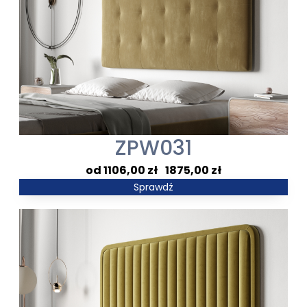
ZPW031
Zakres
1106,00
zł
–
1875,00
zł
cen:
Sprawdź
od
1106,00 zł
do
1875,00 zł