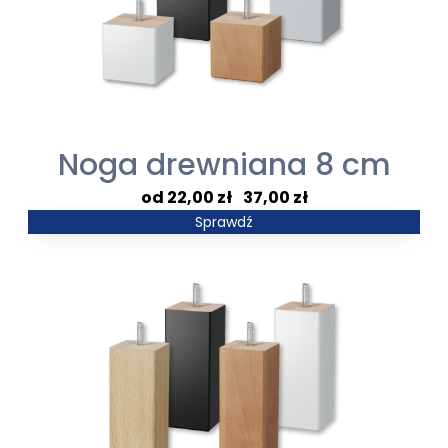
Noga drewniana 8 cm
Zakres
22,00
zł
–
37,00
zł
cen:
Sprawdź
od
22,00 zł
do
37,00 zł