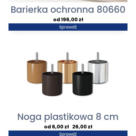
Barierka ochronna 80660
196,00
zł
Sprawdź
Noga plastikowa 8 cm
Zakres
6,00
zł
–
26,00
zł
cen:
Sprawdź