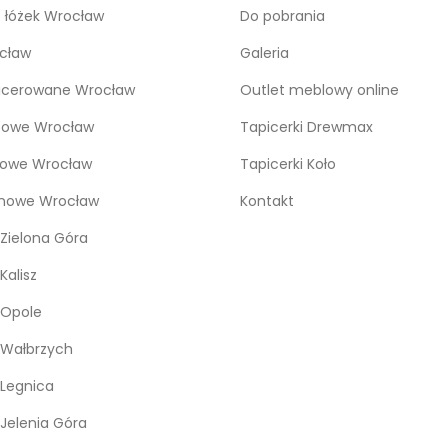
o łóżek Wrocław
Do pobrania
cław
Galeria
icerowane Wrocław
Outlet meblowy online
bowe Wrocław
Tapicerki Drewmax
kowe Wrocław
Tapicerki Koło
snowe Wrocław
Kontakt
Zielona Góra
Kalisz
 Opole
 Wałbrzych
Legnica
Jelenia Góra