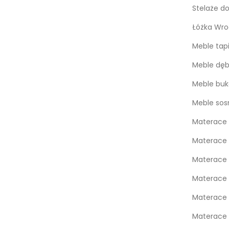
Stelaże d
Łóżka Wro
Meble tap
Meble dę
Meble bu
Meble so
Materace 
Materace 
Materace
Materace
Materace 
Materace 