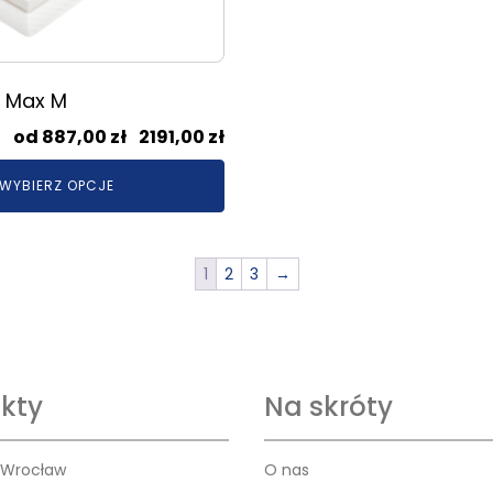
C Max M
Zakres
887,00
zł
–
2191,00
zł
cen:
WYBIERZ OPCJE
od
887,00 zł
do
2191,00 zł
1
2
3
→
kty
Na skróty
 Wrocław
O nas