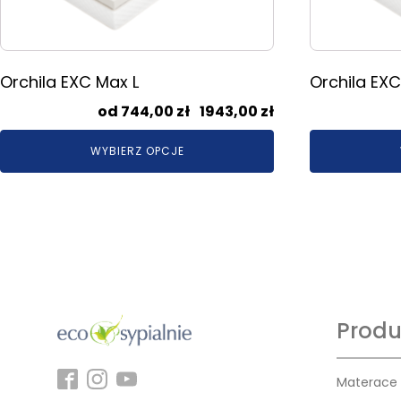
można
można
wybrać
wybrać
na
na
stronie
stronie
Orchila EXC Max L
Orchila EX
produktu
produktu
Zakres
744,00
zł
–
1943,00
zł
cen:
WYBIERZ OPCJE
od
744,00 zł
do
1943,00 zł
Produ
Materace