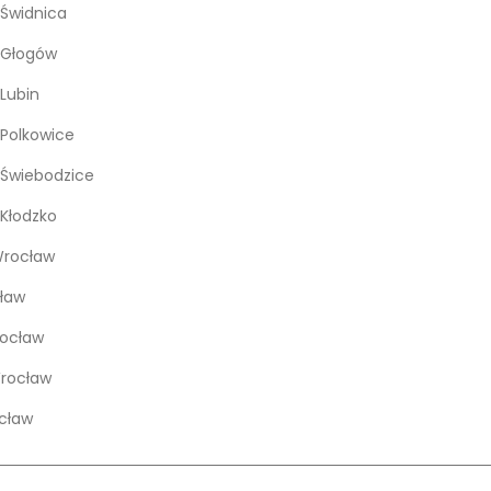
Świdnica
 Głogów
Lubin
Polkowice
Świebodzice
Kłodzko
rocław
ław
rocław
Wrocław
cław