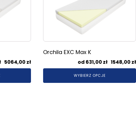
wiele
wariantów.
Opcje
można
wybrać
na
stronie
Orchila EXC Max K
produktu
Zakres
ł
–
5064,00
zł
631,00
zł
–
1548,00
zł
cen:
E
WYBIERZ OPCJE
od
2168,00 zł
do
5064,00 zł