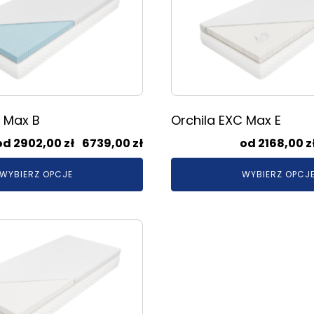
wiele
wariantów.
Opcje
można
wybrać
na
stronie
C Max B
Orchila EXC Max E
produktu
Zakres
2902,00
zł
–
6739,00
zł
2168,00
z
cen:
WYBIERZ OPCJE
WYBIERZ OPCJ
od
2902,00 zł
do
6739,00 zł