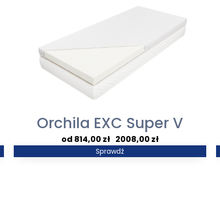
Orchila EXC Super V
Zakres
814,00
zł
–
2008,00
zł
cen:
Sprawdź
od
814,00 zł
do
2008,00 zł