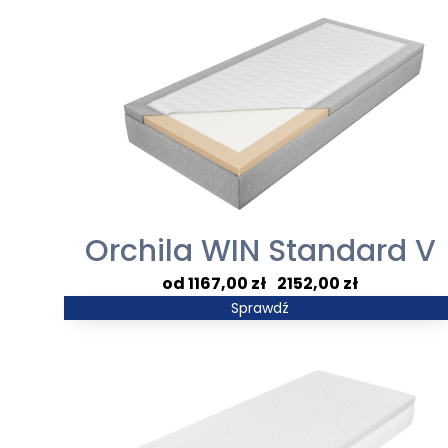
Orchila WIN Standard V
Zakres
1167,00
zł
–
2152,00
zł
cen:
Sprawdź
od
1167,00 zł
do
2152,00 zł