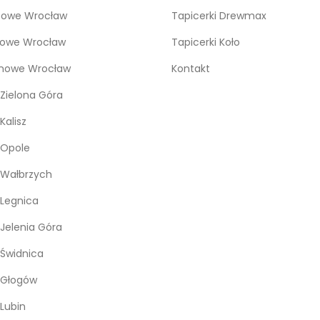
bowe Wrocław
Tapicerki Drewmax
kowe Wrocław
Tapicerki Koło
snowe Wrocław
Kontakt
Zielona Góra
Kalisz
 Opole
 Wałbrzych
Legnica
Jelenia Góra
Świdnica
 Głogów
Lubin