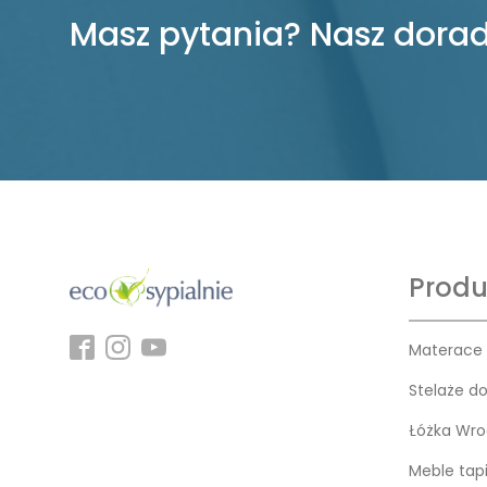
Masz pytania? Nasz dorad
Produ
Materace
Stelaże d
Łóżka Wro
Meble tap