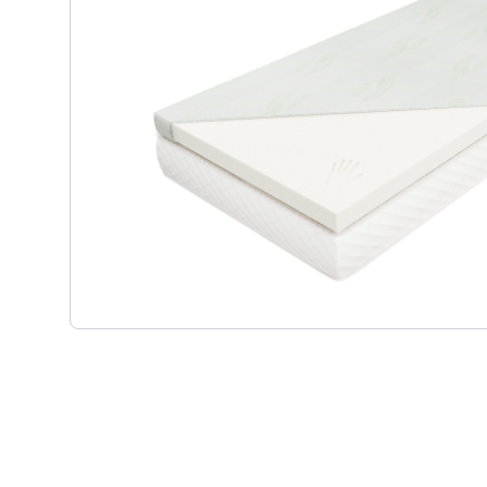
Materace kieszeniowe
Witryny dęb
Materace regeneracyjne
Biurka dębo
Materace dla par
Szafki RTV 
Materace z kokosem
Regały dęb
Materace na stelażu
Krzesła dęb
Materace szpitalne
Lustra dębo
Materace hotelowe
Półka dębow
Szafy dębo
Stoły dębow