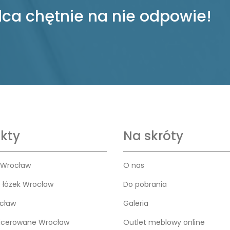
ca chętnie na nie odpowie!
kty
Na skróty
 Wrocław
O nas
o łóżek Wrocław
Do pobrania
cław
Galeria
icerowane Wrocław
Outlet meblowy online