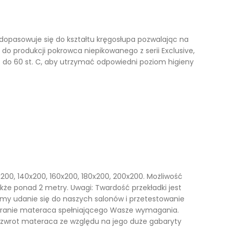
Kufry i skrzynie drewniane
Galanteria drewniana
 dopasowuje się do kształtu kręgosłupa pozwalając na
do produkcji pokrowca niepikowanego z serii Exclusive,
Meble dla dzieci
 do 60 st. C, aby utrzymać odpowiedni poziom higieny
200, 140x200, 160x200, 180x200, 200x200. Możliwość
akże ponad 2 metry. Uwagi: Twardość przekładki jest
 udanie się do naszych salonów i przetestowanie
ybranie materaca spełniającego Wasze wymagania.
 a zwrot materaca ze względu na jego duże gabaryty