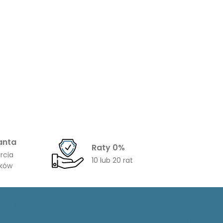
anta
Raty 0%
rcia
10 lub 20 rat
ików