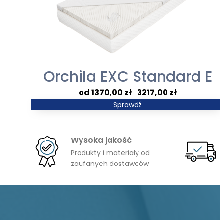
Orchila EXC Standard E
Zakres
1370,00
zł
–
3217,00
zł
cen:
Sprawdź
od
1370,00 zł
Wysoka jakość
do
Produkty i materiały od
3217,00 zł
zaufanych dostawców