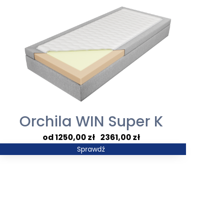
Orchila WIN Super K
Zakres
1250,00
zł
–
2361,00
zł
cen:
Sprawdź
od
1250,00 zł
do
2361,00 zł