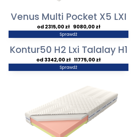
Venus Multi Pocket X5 LXI
Zakres
2315,00
zł
–
9080,00
zł
cen:
Sprawdź
od
Kontur50 H2 Lxi Talalay H1
2315,00 zł
do
Zakres
3342,00
zł
–
11775,00
zł
9080,00 zł
cen:
Sprawdź
od
3342,00 zł
do
11775,00 zł