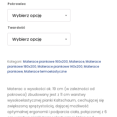
Pokrowiec
2966,00 zł
Twardość
Kategorii:
Materace piankowe 160x200
,
Materace
,
Materace
piankowe 180x200
,
Materace piankowe 140x200
,
Materace
piankowe
,
Materace termoelastyczne
Materac o wysokości ok. 19 cm (w zależności od
pokrowca) zbudowany jest z 11 cm warstwy
wysokoelastycznej pianki Kaltschaum, cechującej się
zwiększoną sprężystością, dającej możliwość
optymalnej ergonomii i podparcia ciała, połączonej z 6