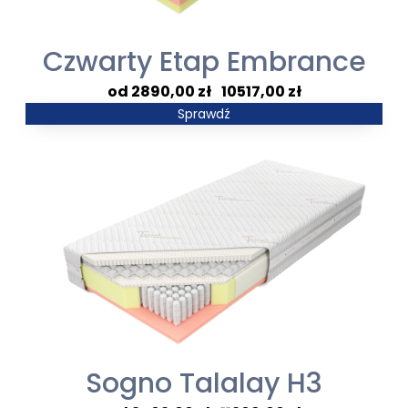
Czwarty Etap Embrance
Zakres
2890,00
zł
–
10517,00
zł
cen:
Sprawdź
od
2890,00 zł
do
10517,00 zł
Sogno Talalay H3