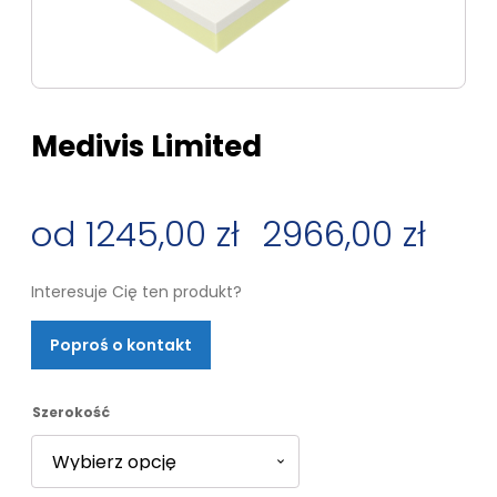
Medivis Limited
1245,00
zł
–
2966,00
zł
Zakres
Interesuje Cię ten produkt?
cen:
Poproś o kontakt
od
1245,00 zł
Szerokość
do