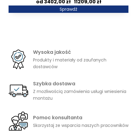
Zakres
3402,00
zł
–
11209,00
zł
cen:
Sprawdź
od
3402,00 zł
do
11209,00 zł
Wysoka jakość
Produkty i materiały od zaufanych
dostawców
Szybka dostawa
Z możliwością zamówienia usługi wniesienia
montażu
Pomoc konsultanta
Skorzystaj ze wsparcia naszych pracowników