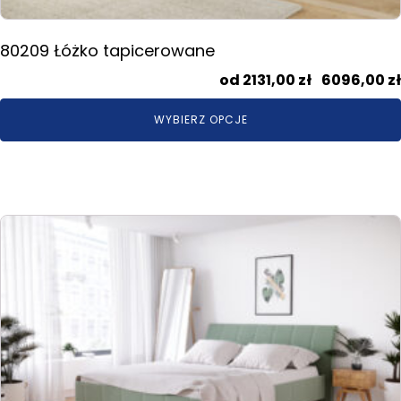
80209 Łóżko tapicerowane
2131,00
zł
–
6096,00
zł
WYBIERZ OPCJE
Ten
produkt
ma
wiele
wariantów.
Opcje
można
wybrać
na