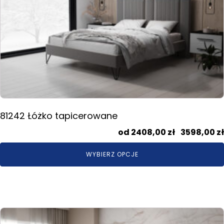
Opcje
można
wybrać
na
stronie
produktu
81242 Łóżko tapicerowane
2408,00
zł
–
3598,00
zł
WYBIERZ OPCJE
Ten
produkt