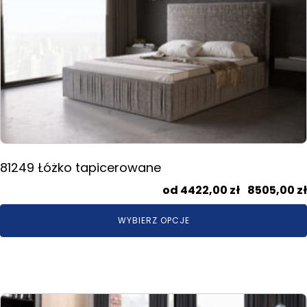
wariantów.
Opcje
można
wybrać
na
stronie
produktu
81249 Łóżko tapicerowane
4422,00
zł
–
8505,00
zł
WYBIERZ OPCJE
Ten