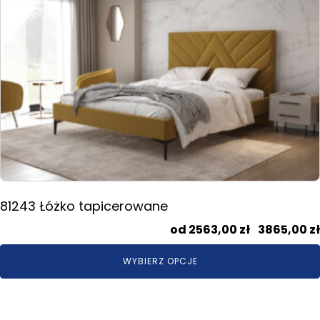
ma
wiele
wariantów.
Opcje
można
wybrać
na
stronie
produktu
81243 Łóżko tapicerowane
2563,00
zł
–
3865,00
zł
WYBIERZ OPCJE