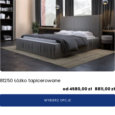
produkt
ma
wiele
wariantów.
Opcje
można
wybrać
na
stronie
produktu
81250 Łóżko tapicerowane
4580,00
zł
–
8811,00
zł
WYBIERZ OPCJE