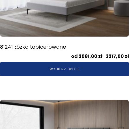
na
stronie
produktu
81241 Łóżko tapicerowane
2081,00
zł
–
3217,00
zł
WYBIERZ OPCJE
Ten
produkt
ma
wiele
wariantów.