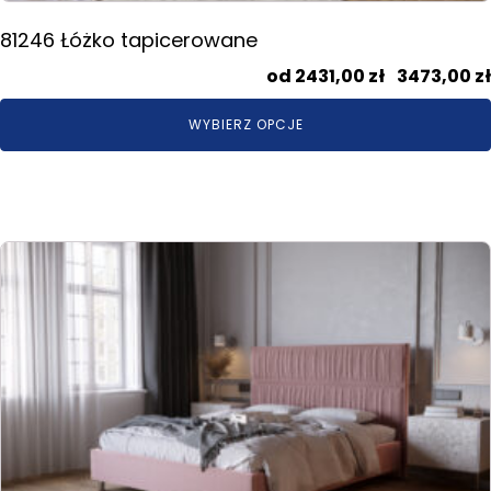
81246 Łóżko tapicerowane
2431,00
zł
–
3473,00
zł
WYBIERZ OPCJE
Ten
produkt
ma
wiele
wariantów.
Opcje
można
wybrać
na
stronie