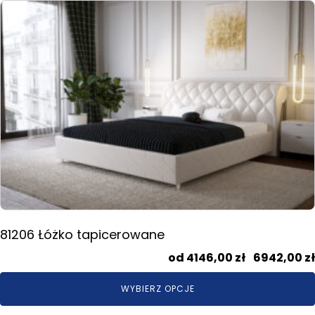
Ten
produkt
ma
wiele
wariantów.
Opcje
można
wybrać
na
stronie
produktu
81206 Łóżko tapicerowane
4146,00
zł
–
6942,00
zł
WYBIERZ OPCJE