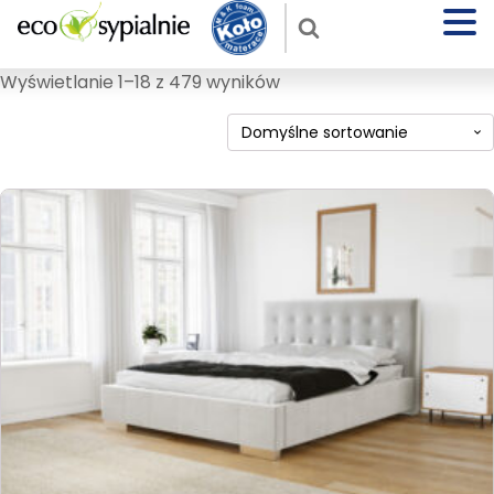
Wyświetlanie 1–18 z 479 wyników
Ten
produkt
ma
wiele
wariantów.
Opcje
można
wybrać
na
stronie
produktu