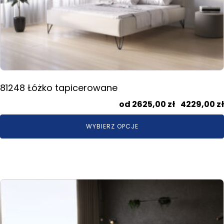
wybrać
na
stronie
produktu
81248 Łóżko tapicerowane
2625,00
zł
–
4229,00
zł
WYBIERZ OPCJE
Ten
produkt
ma
wiele