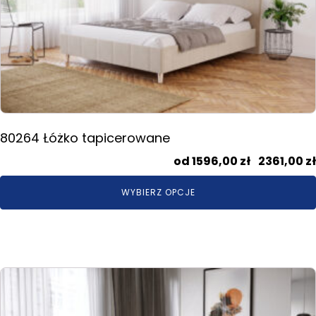
można
wybrać
na
stronie
produktu
80264 Łóżko tapicerowane
1596,00
zł
–
2361,00
zł
WYBIERZ OPCJE
Ten
produkt
ma