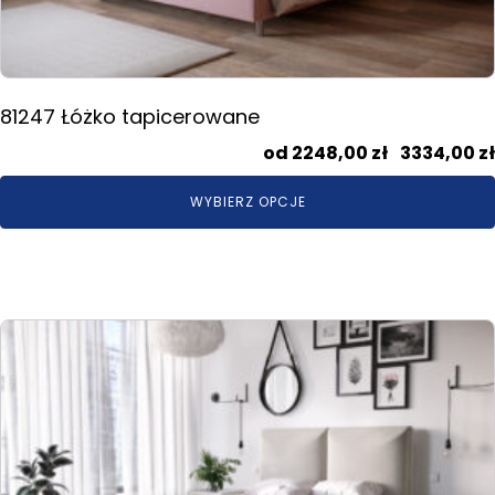
produktu
81247 Łóżko tapicerowane
2248,00
zł
–
3334,00
zł
WYBIERZ OPCJE
Ten
produkt
ma
wiele
wariantów.
Opcje
można