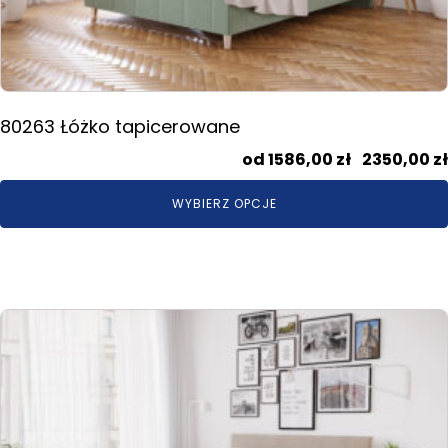
stronie
produktu
80263 Łóżko tapicerowane
1586,00
zł
–
2350,00
zł
WYBIERZ OPCJE
Ten
produkt
ma
wiele
wariantów.
Opcje