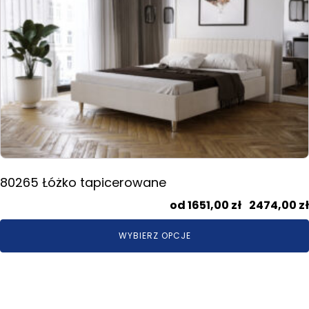
wiele
wariantów.
Opcje
można
wybrać
na
stronie
produktu
80265 Łóżko tapicerowane
1651,00
zł
–
2474,00
zł
WYBIERZ OPCJE