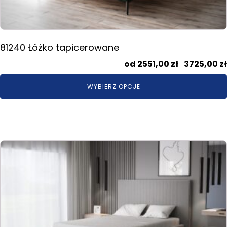
81240 Łóżko tapicerowane
2551,00
zł
–
3725,00
zł
WYBIERZ OPCJE
Ten
produkt
ma
wiele
wariantów.
Opcje
można
wybrać