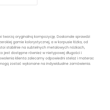
Kufry i skrzynie drewniane
Galanteria drewniana
Meble dla dzieci
i tworzą oryginalną kompozycję. Doskonale sprawdzi
erokiej gamie kolorystycznej, a w korpusie łóżka, od
stoi stabilnie na subtelnych metalowych nóżkach,
ko jest dostępne również w nietypowej długości i
owolenia klienta zalecamy odpowiedni stelaż i materac
ty mogą zostać wykonane na indywidualne zamówienia.