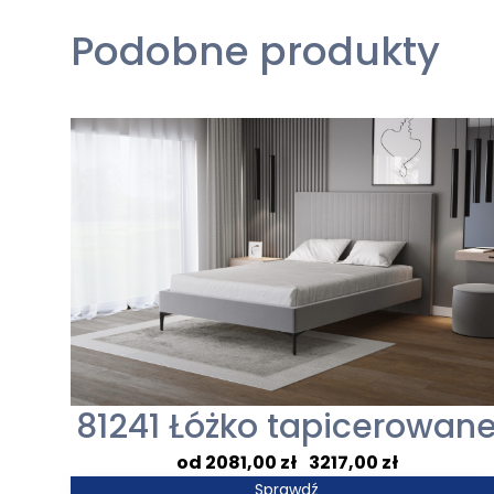
Podobne produkty
81241 Łóżko tapicerowan
Zakres
2081,00
zł
–
3217,00
zł
cen:
Sprawdź