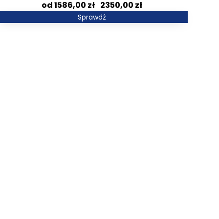
Zakres
1586,00
zł
–
2350,00
zł
cen:
Sprawdź
od
1586,00 zł
do
2350,00 zł