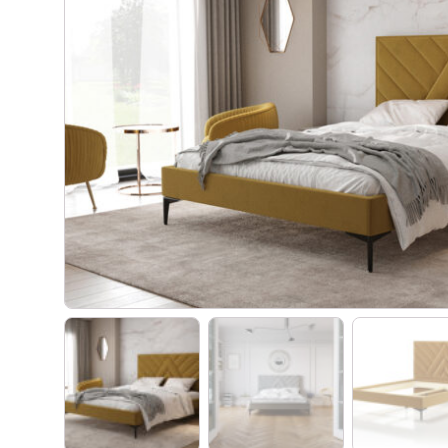
Materace kieszeniowe
Witryny dęb
Materace regeneracyjne
Biurka dębo
Materace dla par
Szafki RTV 
Materace z kokosem
Regały dęb
Materace na stelażu
Krzesła dęb
Materace szpitalne
Lustra dębo
Materace hotelowe
Półka dębow
Szafy dębo
Stoły dębow