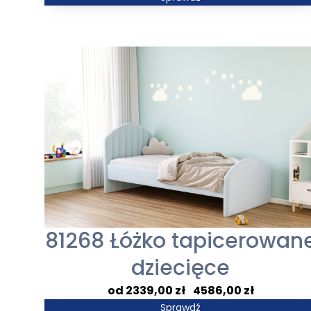
od
2081,00 zł
do
3217,00 zł
81268 Łóżko tapicerowan
dziecięce
Zakres
2339,00
zł
–
4586,00
zł
cen:
Sprawdź