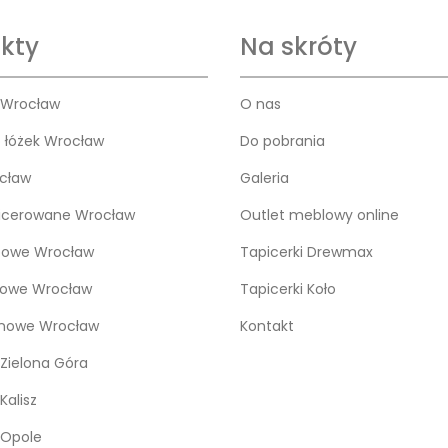
kty
Na skróty
 Wrocław
O nas
o łóżek Wrocław
Do pobrania
cław
Galeria
icerowane Wrocław
Outlet meblowy online
bowe Wrocław
Tapicerki Drewmax
kowe Wrocław
Tapicerki Koło
snowe Wrocław
Kontakt
Zielona Góra
Kalisz
 Opole