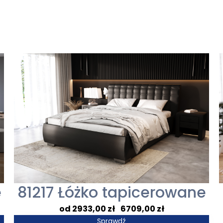
e
81217 Łóżko tapicerowane
Zakres
2933,00
zł
–
6709,00
zł
cen:
Sprawdź