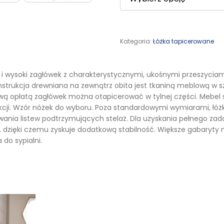
Kategoria:
Łóżka tapicerowane
i wysoki zagłówek z charakterystycznymi, ukośnymi przeszyciam
onstrukcja drewniana na zewnątrz obita jest tkaniną meblową w sz
wą opłatą zagłówek można otapicerować w tylnej części. Mebel 
trukcji. Wzór nóżek do wyboru. Poza standardowymi wymiarami, łóż
wania listew podtrzymujących stelaż. Dla uzyskania pełnego zad
i, dzięki czemu zyskuje dodatkową stabilność. Większe gabary
 do sypialni.