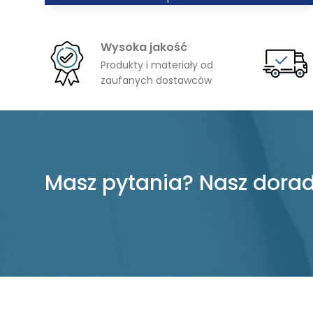
od
2339,00 zł
Wysoka jakość
do
Produkty i materiały od
4586,00 zł
zaufanych dostawców
Masz pytania? Nasz dorad