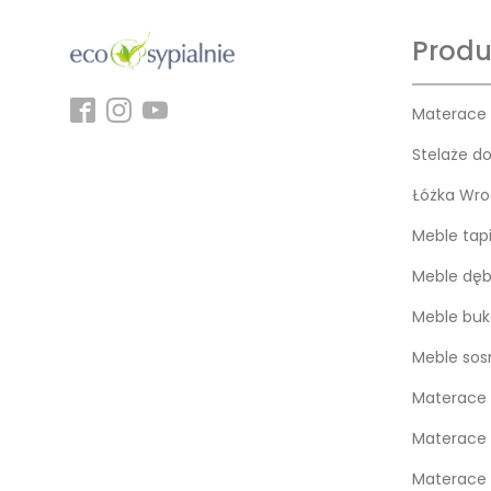
Produ
Materace
Stelaże d
Łóżka Wro
Meble tap
Meble dę
Meble bu
Meble so
Materace 
Materace 
Materace