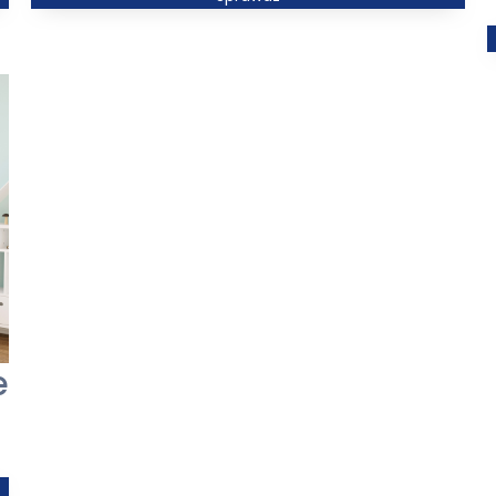
od
2933,00 zł
do
6709,00 zł
e