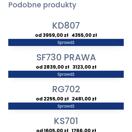
Podobne produkty
KD807
Zakres
3959,00
zł
–
4355,00
zł
cen:
Sprawdź
od
SF730 PRAWA
3959,00 zł
do
Zakres
2839,00
zł
–
3123,00
zł
4355,00 zł
cen:
Sprawdź
od
RG702
2839,00 zł
do
Zakres
2255,00
zł
–
2481,00
zł
3123,00 zł
cen:
Sprawdź
od
KS701
2255,00 zł
do
Zakres
1605,00
zł
–
1766,00
zł