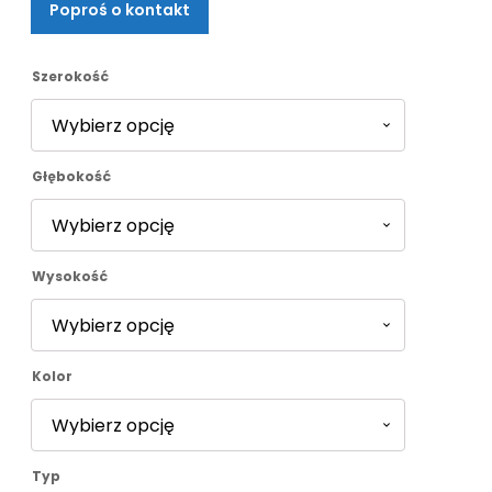
Poproś o kontakt
od
1357,00 zł
Szerokość
do
Głębokość
2734,00 zł
Wysokość
Kolor
Typ