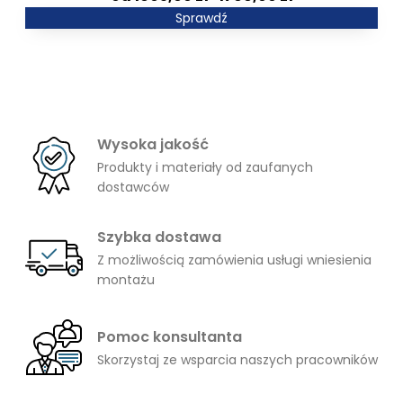
2481,00 zł
cen:
Sprawdź
od
1605,00 zł
do
1766,00 zł
Wysoka jakość
Produkty i materiały od zaufanych
dostawców
Szybka dostawa
Z możliwością zamówienia usługi wniesienia
montażu
Pomoc konsultanta
Skorzystaj ze wsparcia naszych pracowników