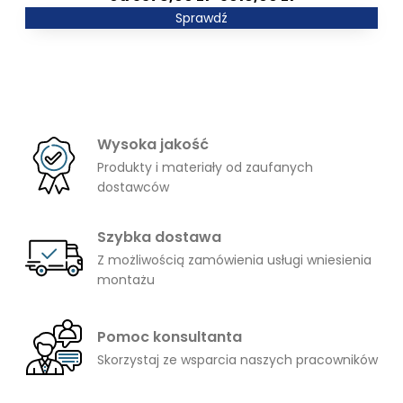
1982,00 zł
cen:
Sprawdź
od
5378,00 zł
do
5916,00 zł
Wysoka jakość
Produkty i materiały od zaufanych
dostawców
Szybka dostawa
Z możliwością zamówienia usługi wniesienia
montażu
Pomoc konsultanta
Skorzystaj ze wsparcia naszych pracowników