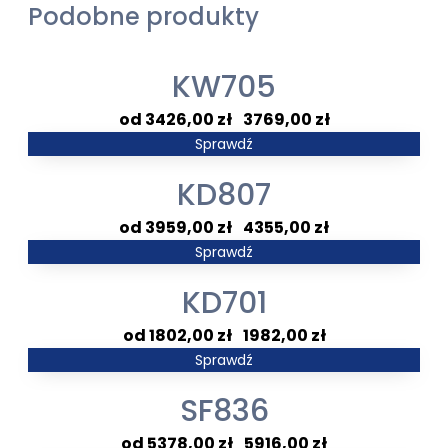
Podobne produkty
KW705
Zakres
3426,00
zł
–
3769,00
zł
cen:
Sprawdź
od
KD807
3426,00 zł
do
Zakres
3959,00
zł
–
4355,00
zł
3769,00 zł
cen:
Sprawdź
od
KD701
3959,00 zł
do
Zakres
1802,00
zł
–
1982,00
zł
4355,00 zł
cen:
Sprawdź
od
SF836
1802,00 zł
do
Zakres
5378,00
zł
–
5916,00
zł