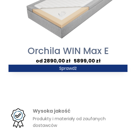
Orchila WIN Max E
Zakres
2890,00
zł
–
5899,00
zł
cen:
Sprawdź
od
2890,00 zł
do
5899,00 zł
Wysoka jakość
Produkty i materiały od zaufanych
dostawców