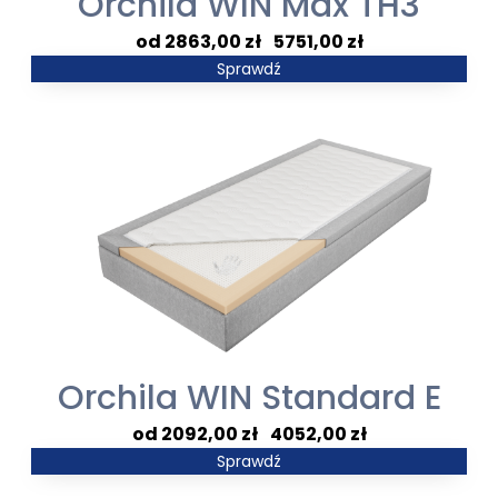
Orchila WIN Max TH3
Zakres
2863,00
zł
–
5751,00
zł
cen:
Sprawdź
od
2863,00 zł
do
5751,00 zł
Orchila WIN Standard E
Zakres
2092,00
zł
–
4052,00
zł
cen:
Sprawdź
od