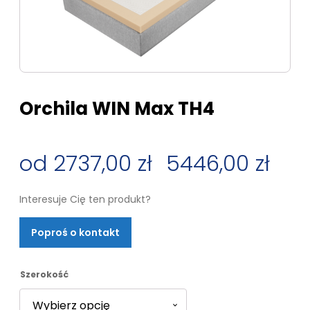
Orchila WIN Max TH4
2737,00
zł
–
5446,00
zł
Zakres
Interesuje Cię ten produkt?
cen:
Poproś o kontakt
od
2737,00 zł
Szerokość