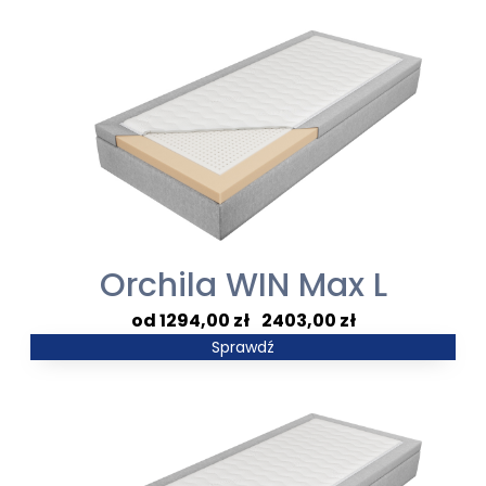
2092,00 zł
do
4052,00 zł
Orchila WIN Max L
Zakres
1294,00
zł
–
2403,00
zł
cen:
Sprawdź
od
1294,00 zł
do
2403,00 zł