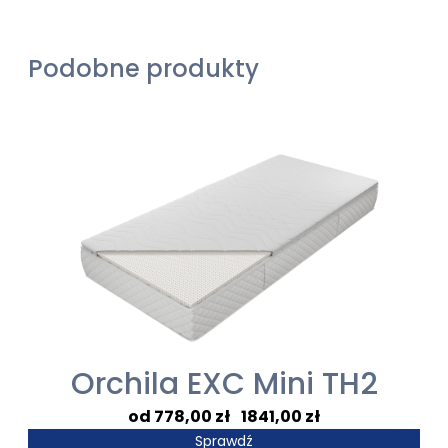
Podobne produkty
Orchila EXC Mini TH2
Zakres
778,00
zł
–
1841,00
zł
cen:
Sprawdź