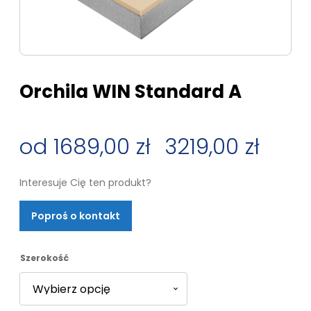
Orchila WIN Standard A
1689,00
zł
–
3219,00
zł
Zakres
Interesuje Cię ten produkt?
cen:
Poproś o kontakt
od
1689,00 zł
Szerokość
do