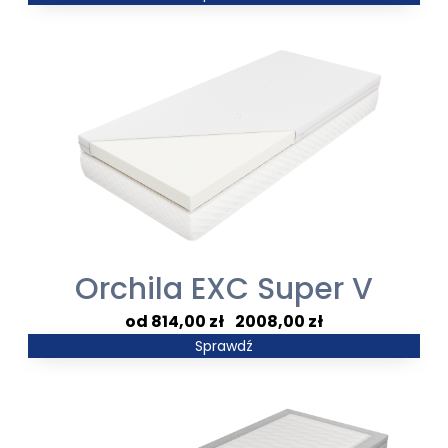
od
778,00 zł
do
1841,00 zł
Orchila EXC Super V
Zakres
814,00
zł
–
2008,00
zł
cen:
Sprawdź
od
814,00 zł
do
2008,00 zł