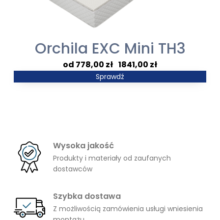
Orchila EXC Mini TH3
Zakres
778,00
zł
–
1841,00
zł
cen:
Sprawdź
od
778,00 zł
do
1841,00 zł
Wysoka jakość
Produkty i materiały od zaufanych
dostawców
Szybka dostawa
Z możliwością zamówienia usługi wniesienia
montażu