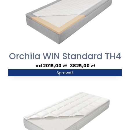
Orchila WIN Standard TH4
Zakres
2015,00
zł
–
3825,00
zł
cen:
Sprawdź
od
2015,00 zł
do
3825,00 zł