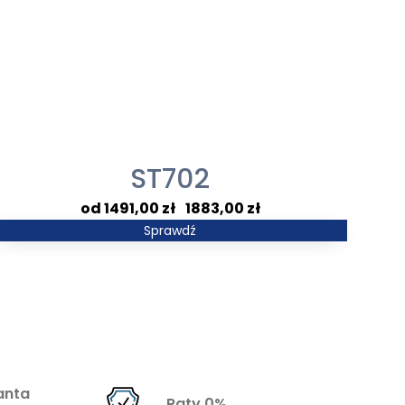
ST702
Zakres
1491,00
zł
–
1883,00
zł
cen:
Sprawdź
od
1491,00 zł
do
1883,00 zł
anta
Raty 0%