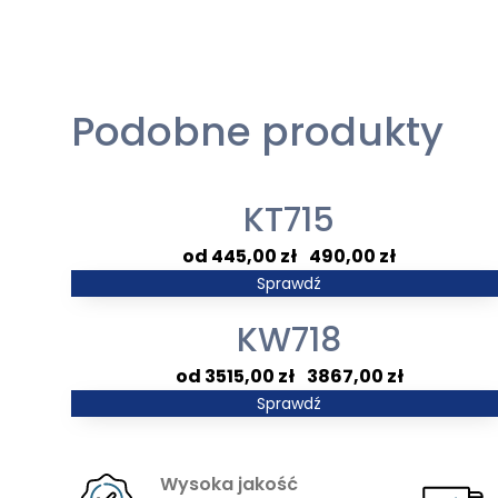
Podobne produkty
KT715
Zakres
445,00
zł
–
490,00
zł
cen:
Sprawdź
od
KW718
445,00 zł
do
Zakres
3515,00
zł
–
3867,00
zł
490,00 zł
cen:
Sprawdź
od
3515,00 zł
Wysoka jakość
do