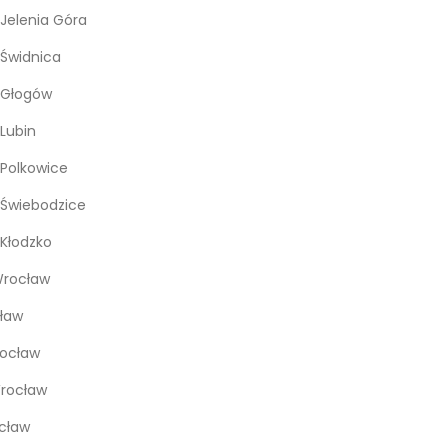
Jelenia Góra
Świdnica
 Głogów
Lubin
Polkowice
Świebodzice
Kłodzko
rocław
ław
rocław
Wrocław
cław