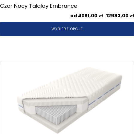
Czar Nocy Talalay Embrance
4051,00
zł
–
12983,00
zł
WYBIERZ OPCJE
Ten
produkt
ma
wiele
wariantów.
Opcje
można
wybrać
na
stronie
produktu