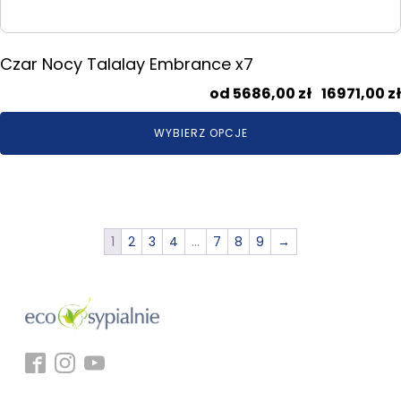
Czar Nocy Talalay Embrance x7
5686,00
zł
–
16971,00
zł
WYBIERZ OPCJE
1
2
3
4
…
7
8
9
→