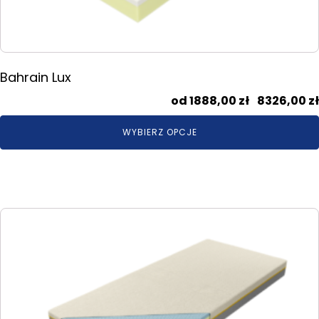
stronie
produktu
Bahrain Lux
1888,00
zł
–
8326,00
zł
WYBIERZ OPCJE
Ten
produkt
ma
wiele
wariantów.
Opcje
można