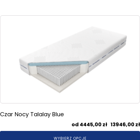
Ten
produkt
ma
wiele
wariantów.
Opcje
można
wybrać
na
stronie
produktu
Czar Nocy Talalay Blue
4445,00
zł
–
13946,00
zł
WYBIERZ OPCJE