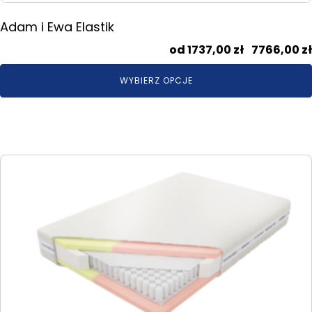
Adam i Ewa Elastik
1737,00
zł
–
7766,00
zł
WYBIERZ OPCJE
Ten
produkt
ma
wiele
wariantów.
Opcje
można
wybrać
na
stronie