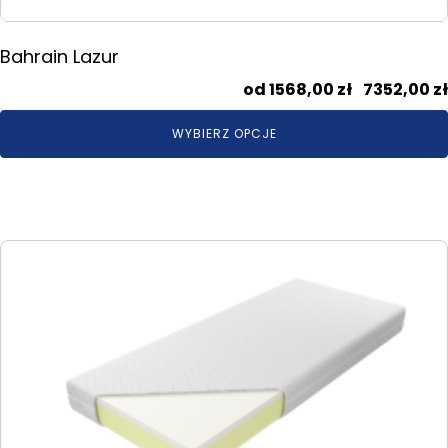
Bahrain Lazur
1568,00
zł
–
7352,00
zł
WYBIERZ OPCJE
Ten
produkt
ma
wiele
wariantów.
Opcje
można
wybrać
na