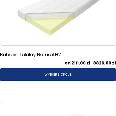
Opcje
można
wybrać
na
stronie
produktu
Bahrain Talalay Natural H2
2111,00
zł
–
8826,00
zł
WYBIERZ OPCJE
Ten
produkt