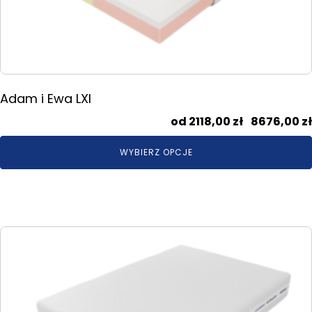
na
stronie
produktu
Adam i Ewa LXI
2118,00
zł
–
8676,00
zł
WYBIERZ OPCJE
Ten
produkt
ma
wiele
wariantów.
Opcje