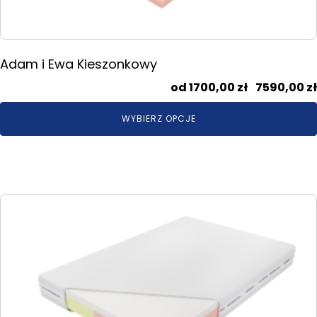
produktu
Adam i Ewa Kieszonkowy
1700,00
zł
–
7590,00
zł
WYBIERZ OPCJE
Ten
produkt
ma
wiele
wariantów.
Opcje
można
wybrać