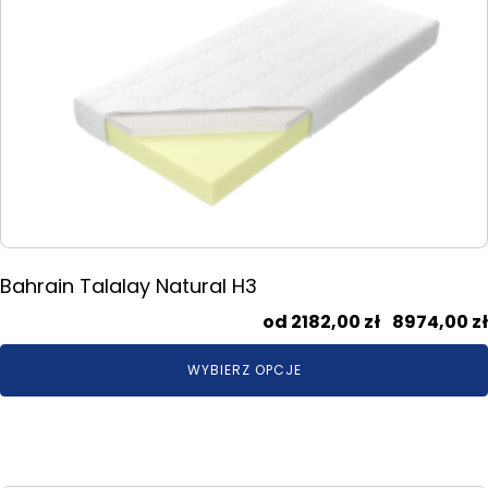
ma
wiele
wariantów.
Opcje
można
wybrać
na
stronie
produktu
Bahrain Talalay Natural H3
2182,00
zł
–
8974,00
zł
WYBIERZ OPCJE