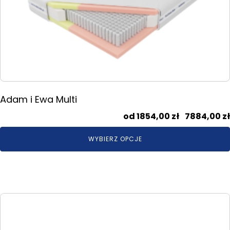
można
wybrać
na
stronie
produktu
Adam i Ewa Multi
1854,00
zł
–
7884,00
zł
WYBIERZ OPCJE
Ten
produkt
ma