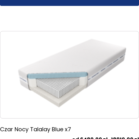
Ten
produkt
ma
wiele
wariantów.
Opcje
można
wybrać
na
stronie
produktu
Czar Nocy Talalay Blue x7