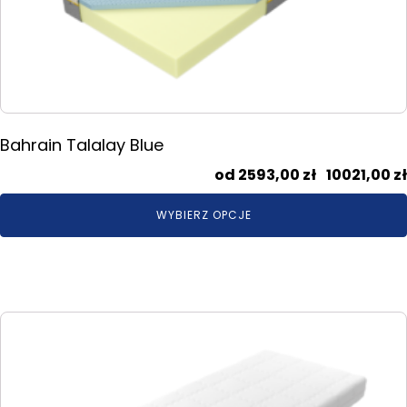
wybrać
na
stronie
produktu
Bahrain Talalay Blue
2593,00
zł
–
10021,00
zł
WYBIERZ OPCJE
Ten
produkt
ma
wiele
wariantów.