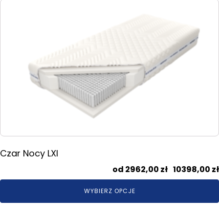
Ten
produkt
ma
wiele
wariantów.
Opcje
można
wybrać
na
stronie
produktu
Czar Nocy LXI
2962,00
zł
–
10398,00
zł
WYBIERZ OPCJE