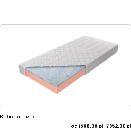
Ten
produkt
ma
wiele
wariantów.
Opcje
można
wybrać
na
stronie
produktu
Bahrain Lazur
1568,00
zł
–
7352,00
zł