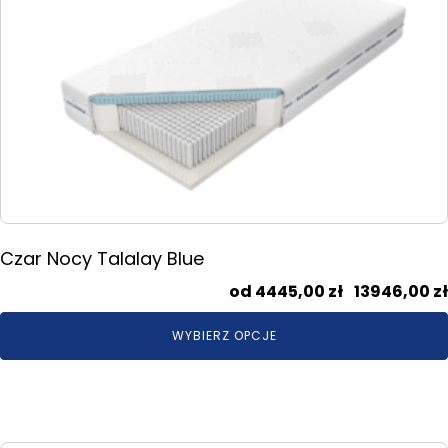
wiele
wariantów.
Opcje
można
wybrać
na
stronie
produktu
Czar Nocy Talalay Blue
4445,00
zł
–
13946,00
zł
WYBIERZ OPCJE