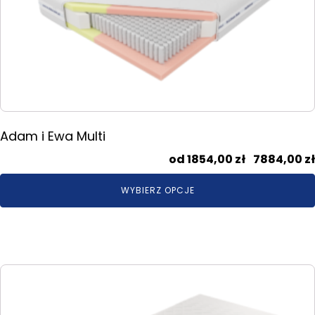
można
wybrać
na
stronie
produktu
Adam i Ewa Multi
1854,00
zł
–
7884,00
zł
WYBIERZ OPCJE
Ten
produkt
ma