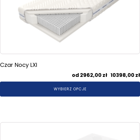
Opcje
można
wybrać
na
stronie
produktu
Czar Nocy LXI
2962,00
zł
–
10398,00
zł
WYBIERZ OPCJE
Ten
produkt
ma