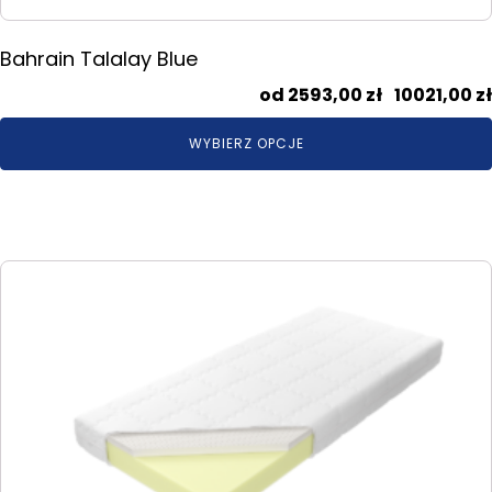
Bahrain Talalay Blue
2593,00
zł
–
10021,00
zł
WYBIERZ OPCJE
Ten
produkt
ma
wiele
wariantów.
Opcje
można
wybrać
na
stronie