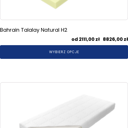
produktu
Bahrain Talalay Natural H2
2111,00
zł
–
8826,00
zł
WYBIERZ OPCJE
Ten
produkt
ma
wiele
wariantów.
Opcje
można