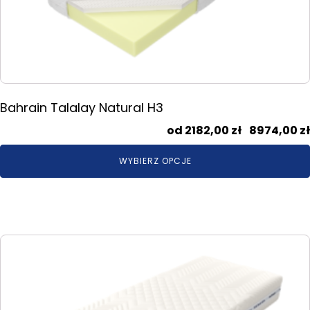
wybrać
na
stronie
produktu
Bahrain Talalay Natural H3
2182,00
zł
–
8974,00
zł
WYBIERZ OPCJE
Ten
produkt
ma
wiele
wariantów.