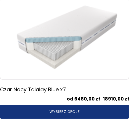
Ten
produkt
ma
wiele
wariantów.
Opcje
można
wybrać
na
stronie
produktu
Czar Nocy Talalay Blue x7
6480,00
zł
–
18910,00
zł
WYBIERZ OPCJE