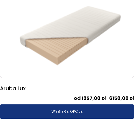
produkt
ma
wiele
wariantów.
Opcje
można
wybrać
na
stronie
produktu
Aruba Lux
1257,00
zł
–
6150,00
zł
WYBIERZ OPCJE