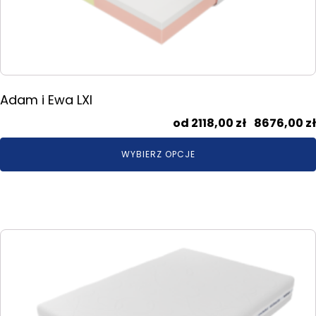
na
stronie
produktu
Adam i Ewa LXI
2118,00
zł
–
8676,00
zł
WYBIERZ OPCJE
Ten
produkt
ma
wiele
wariantów.
Opcje