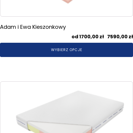
produktu
Adam i Ewa Kieszonkowy
1700,00
zł
–
7590,00
zł
WYBIERZ OPCJE
Ten
produkt
ma
wiele
wariantów.
Opcje
można
wybrać