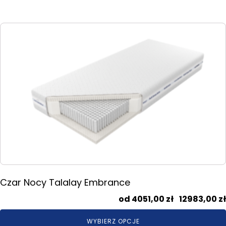
Ten
produkt
ma
wiele
wariantów.
Opcje
można
wybrać
na
stronie
produktu
Czar Nocy Talalay Embrance
4051,00
zł
–
12983,00
zł
WYBIERZ OPCJE