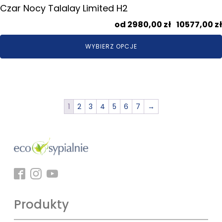
Czar Nocy Talalay Limited H2
2980,00
zł
–
10577,00
zł
WYBIERZ OPCJE
1
2
3
4
5
6
7
→
Produkty