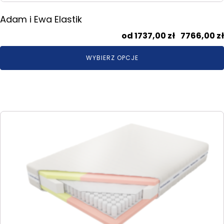
Adam i Ewa Elastik
1737,00
zł
–
7766,00
zł
WYBIERZ OPCJE
Ten
produkt
ma
wiele
wariantów.
Opcje
można
wybrać
na
stronie