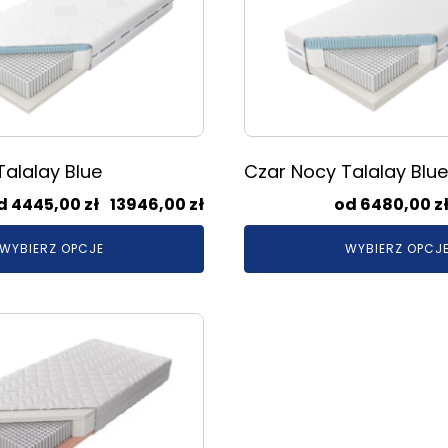
wiele
wariantów.
Opcje
można
wybrać
na
stronie
alalay Blue
Czar Nocy Talalay Blue
produktu
Zakres
4445,00
zł
–
13946,00
zł
6480,00
z
cen:
WYBIERZ OPCJE
WYBIERZ OPCJ
od
4445,00 zł
do
13946,00 zł