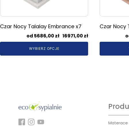
można
można
wybrać
wybrać
na
na
stronie
stronie
Czar Nocy Talalay Embrance x7
Czar Nocy T
produktu
produktu
Zakres
5686,00
zł
–
16971,00
zł
cen:
WYBIERZ OPCJE
od
5686,00 zł
do
16971,00 zł
Produ
Materace