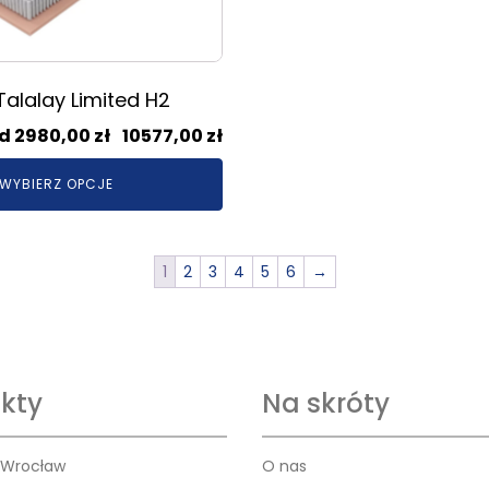
alalay Limited H2
Zakres
2980,00
zł
–
10577,00
zł
cen:
WYBIERZ OPCJE
od
2980,00 zł
do
10577,00 zł
1
2
3
4
5
6
→
kty
Na skróty
 Wrocław
O nas