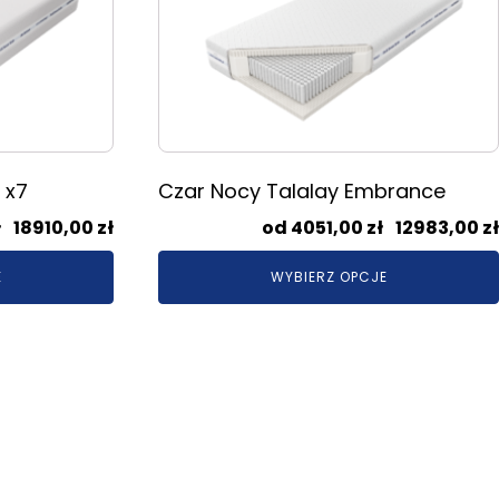
wiele
wariantów.
Opcje
można
wybrać
na
stronie
 x7
Czar Nocy Talalay Embrance
produktu
Zakres
ł
–
18910,00
zł
4051,00
zł
–
12983,00
zł
cen:
E
WYBIERZ OPCJE
od
6480,00 zł
do
18910,00 zł