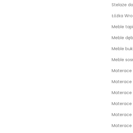
Stelaże d
Łóżka Wro
Meble tap
Meble dę
Meble bu
Meble so
Materace 
Materace 
Materace
Materace
Materace 
Materace 