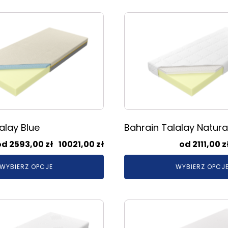
do
Ten
6150,00 zł
produkt
ma
wiele
wariantów.
Opcje
można
wybrać
na
stronie
alay Blue
Bahrain Talalay Natura
produktu
Zakres
2593,00
zł
–
10021,00
zł
2111,00
z
cen:
WYBIERZ OPCJE
WYBIERZ OPCJ
od
2593,00 zł
do
Ten
10021,00 zł
produkt
ma