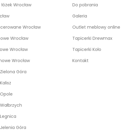
o łóżek Wrocław
Do pobrania
cław
Galeria
icerowane Wrocław
Outlet meblowy online
bowe Wrocław
Tapicerki Drewmax
kowe Wrocław
Tapicerki Koło
snowe Wrocław
Kontakt
Zielona Góra
Kalisz
 Opole
 Wałbrzych
Legnica
Jelenia Góra