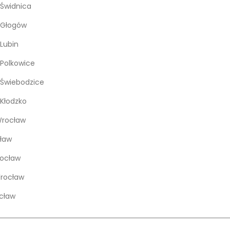
Świdnica
 Głogów
Lubin
Polkowice
Świebodzice
Kłodzko
rocław
ław
rocław
Wrocław
cław