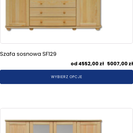
Szafa sosnowa SF129
4552,00
zł
–
5007,00
zł
WYBIERZ OPCJE
Ten
produkt
ma
wiele