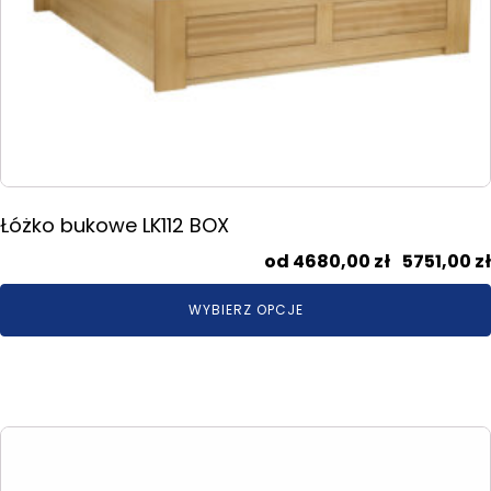
Łóżko bukowe LK112 BOX
4680,00
zł
–
5751,00
zł
WYBIERZ OPCJE
Ten
produkt
ma