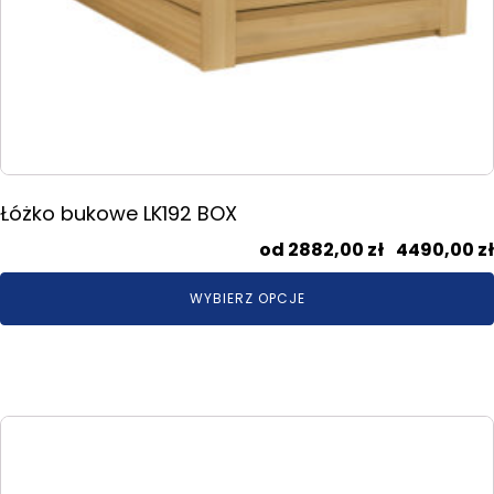
Łóżko bukowe LK192 BOX
2882,00
zł
–
4490,00
zł
WYBIERZ OPCJE
Ten
produkt
ma