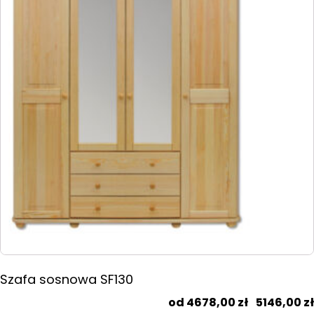
wariantów.
Opcje
można
wybrać
na
stronie
produktu
Szafa sosnowa SF130
4678,00
zł
–
5146,00
zł