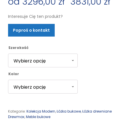
3296,00
zł
–
3831,00
zł
Zakres
Interesuje Cię ten produkt?
cen:
Poproś o kontakt
od
3296,00 zł
Szerokość
do
Kolor
3831,00 zł
Kategorie:
Kolekcja Modern
,
Łóżka bukowe
,
Łóżka drewniane
Drewmax
,
Meble bukowe