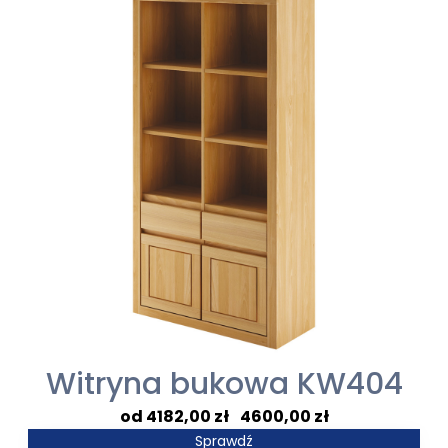
do
4965,00 zł
Witryna bukowa KW404
Zakres
4182,00
zł
–
4600,00
zł
cen:
Sprawdź