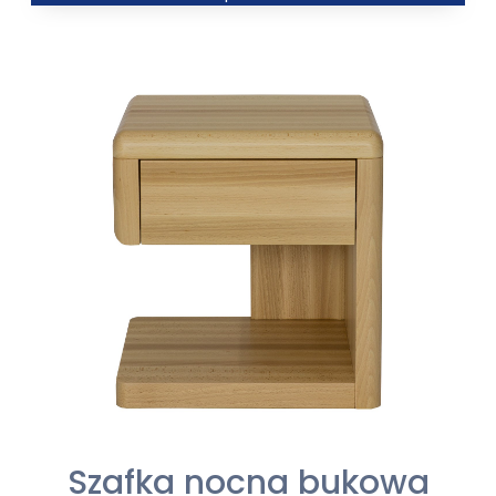
od
4182,00 zł
do
4600,00 zł
Szafka nocna bukowa