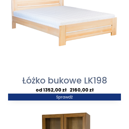
Łóżko bukowe LK198
Zakres
1352,00
zł
–
2160,00
zł
cen:
Sprawdź
od
1352,00 zł
do
2160,00 zł