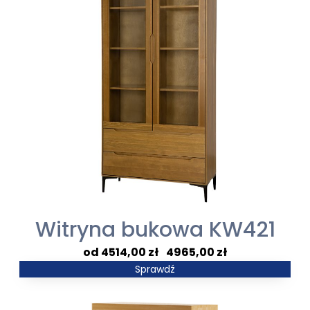
Witryna bukowa KW421
Zakres
4514,00
zł
–
4965,00
zł
cen:
Sprawdź
od
4514,00 zł