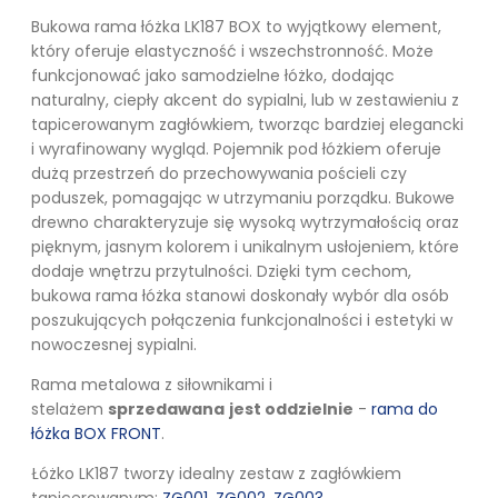
Bukowa rama łóżka LK187 BOX to wyjątkowy element,
który oferuje elastyczność i wszechstronność. Może
funkcjonować jako samodzielne łóżko, dodając
naturalny, ciepły akcent do sypialni, lub w zestawieniu z
tapicerowanym zagłówkiem, tworząc bardziej elegancki
i wyrafinowany wygląd. Pojemnik pod łóżkiem oferuje
dużą przestrzeń do przechowywania pościeli czy
poduszek, pomagając w utrzymaniu porządku. Bukowe
drewno charakteryzuje się wysoką wytrzymałością oraz
pięknym, jasnym kolorem i unikalnym usłojeniem, które
dodaje wnętrzu przytulności. Dzięki tym cechom,
bukowa rama łóżka stanowi doskonały wybór dla osób
poszukujących połączenia funkcjonalności i estetyki w
nowoczesnej sypialni.
Rama metalowa z siłownikami i
stelażem
sprzedawana
jest oddzielnie
-
rama do
łóżka BOX FRONT
.
Łóżko LK187 tworzy idealny zestaw z zagłówkiem