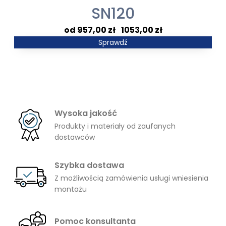
SN120
Zakres
957,00
zł
–
1053,00
zł
cen:
Sprawdź
od
957,00 zł
do
1053,00 zł
Wysoka jakość
Produkty i materiały od zaufanych
dostawców
Szybka dostawa
Z możliwością zamówienia usługi wniesienia
montażu
Pomoc konsultanta