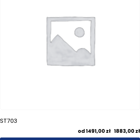
wariantów.
Opcje
można
wybrać
na
stronie
produktu
ST703
1491,00
zł
–
1883,00
zł