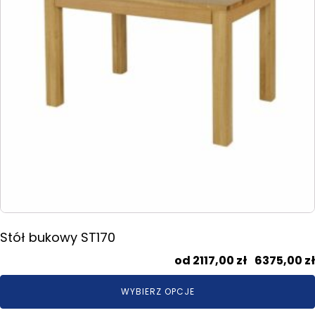
wybrać
na
stronie
produktu
Stół bukowy ST170
2117,00
zł
–
6375,00
zł
WYBIERZ OPCJE