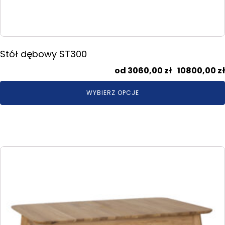
Stół dębowy ST300
3060,00
zł
–
10800,00
zł
WYBIERZ OPCJE
Ten
produkt
ma
wiele
wariantów.
Opcje
można