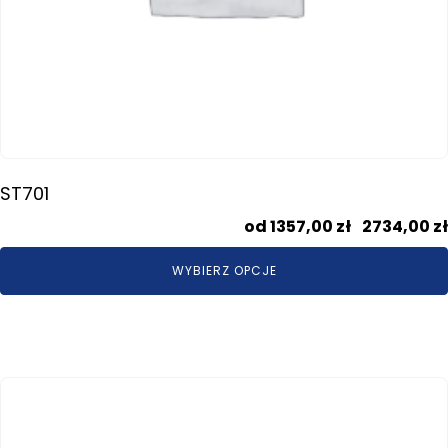
ST701
1357,00
zł
–
2734,00
zł
WYBIERZ OPCJE
Ten
produkt
ma