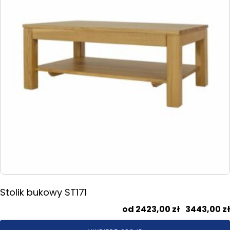
Opcje
można
wybrać
na
stronie
produktu
Stolik bukowy ST171
2423,00
zł
–
3443,00
zł