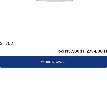
ST702
1357,00
zł
–
2734,00
zł
WYBIERZ OPCJE
Ten
produkt
ma
wiele