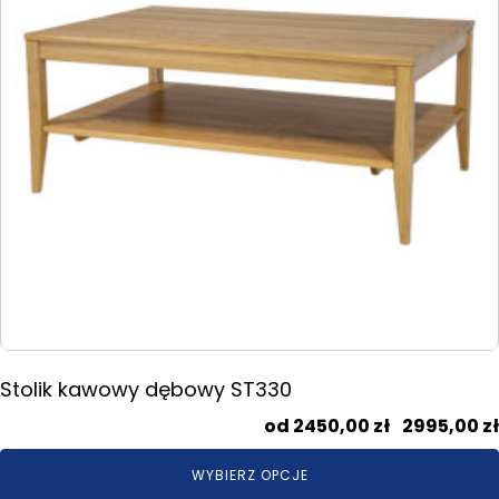
można
wybrać
na
stronie
produktu
Stolik kawowy dębowy ST330
2450,00
zł
–
2995,00
zł
WYBIERZ OPCJE