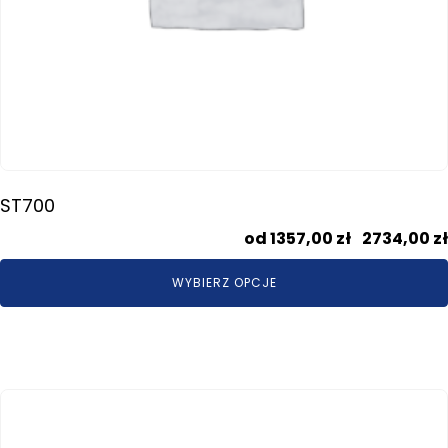
ST700
1357,00
zł
–
2734,00
zł
WYBIERZ OPCJE
Ten
produkt
ma