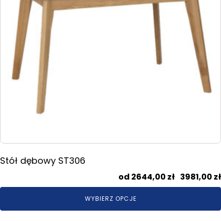
wybrać
na
stronie
produktu
Stół dębowy ST306
2644,00
zł
–
3981,00
zł
WYBIERZ OPCJE