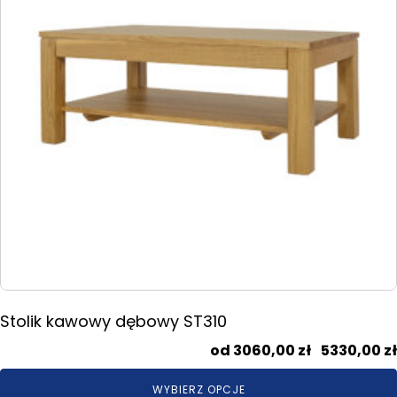
można
wybrać
na
stronie
produktu
Stolik kawowy dębowy ST310
3060,00
zł
–
5330,00
zł
WYBIERZ OPCJE