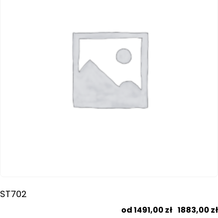
wariantów.
Opcje
można
wybrać
na
stronie
produktu
ST702
1491,00
zł
–
1883,00
zł