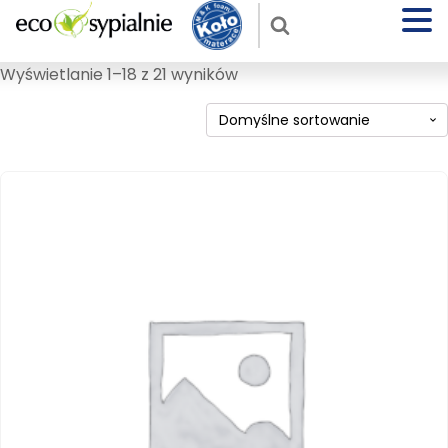
Wyświetlanie 1–18 z 21 wyników
Ten
produkt
ma
wiele
wariantów.
Opcje
można
wybrać
na
stronie
produktu