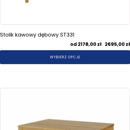
Stolik kawowy dębowy ST331
2178,00
zł
–
2695,00
zł
WYBIERZ OPCJE
Ten
produkt
ma
wiele
wariantów.
Opcje
można