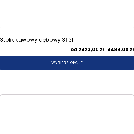
Stolik kawowy dębowy ST311
2423,00
zł
–
4488,00
zł
WYBIERZ OPCJE
Ten
produkt
ma
wiele
wariantów.
Opcje