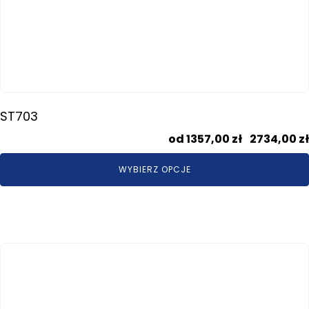
ST703
1357,00
zł
–
2734,00
zł
WYBIERZ OPCJE
Ten
produkt
ma
wiele