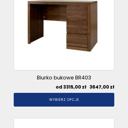
Opcje
można
wybrać
na
stronie
produktu
Biurko bukowe BR403
Zakre
3315,00
zł
–
3647,00
zł
cen:
WYBIERZ OPCJE
od
3315,0
do
Ten
3647,
produkt