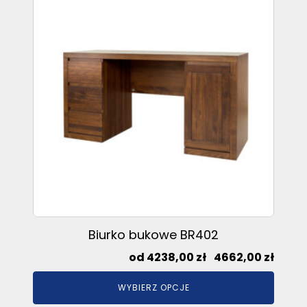
ma
wiele
wariantów.
Opcje
można
wybrać
na
stronie
produktu
Biurko bukowe BR402
Zakre
4238,00
zł
–
4662,00
zł
cen:
WYBIERZ OPCJE
od