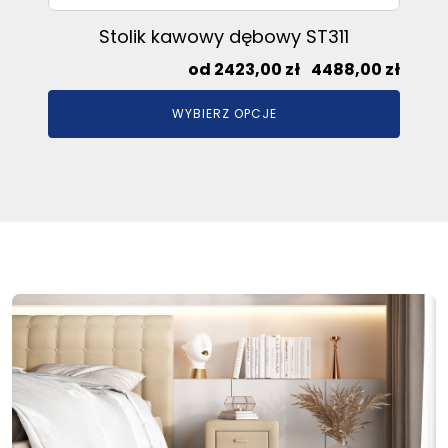
Stolik kawowy dębowy ST311
Zakre
2423,00
zł
–
4488,00
zł
cen:
WYBIERZ OPCJE
od
2423,
do
4488,