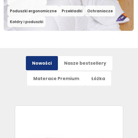
Poduszki ergonomiczne
Przekładki
Ochraniacze
Kołdry i poduszki
Nowości
Nasze bestsellery
Materace Premium
Łóżka
Ten
produkt
ma
wiele
wariantów.