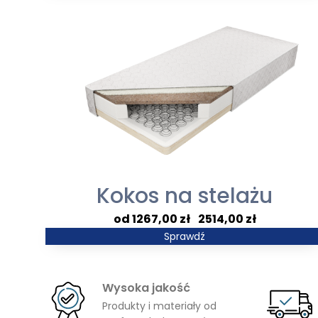
od
1593,00 zł
do
7401,00 zł
Kokos na stelażu
Zakres
1267,00
zł
–
2514,00
zł
cen:
Sprawdź
od
1267,00 zł
Wysoka jakość
do
Produkty i materiały od
2514,00 zł