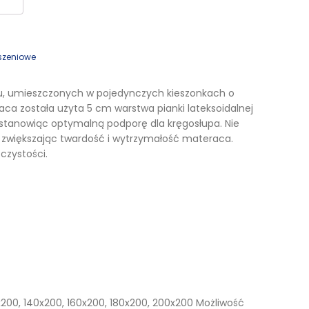
Kufry i skrzynie drewniane
Galanteria drewniana
szeniowe
Meble dla dzieci
u, umieszczonych w pojedynczych kieszonkach o
ca została użyta 5 cm warstwa pianki lateksoidalnej
 stanowiąc optymalną podporę dla kręgosłupa. Nie
e, zwiększając twardość i wytrzymałość materaca.
czystości.
x200, 140x200, 160x200, 180x200, 200x200 Możliwość