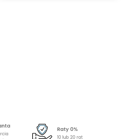
od
2197,00 zł
do
9011,00 zł
anta
Raty 0%
rcia
10 lub 20 rat