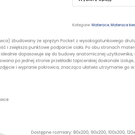
Kategorie:
Materace
,
Materace kie
rowca) zbudowany ze sprężyn Pocket z wysokogatunkowego drut
ść i zwiększa punktowe podparcie ciała. Po obu stronach matera
ej idealnie dopasowuje się do budowy anatomicznej użytkownika,
owana po jednej stronie przekładki tapicerskiej doskonale izoluj
zdjęcie i wypranie pokrowca, znacząco ułatwia utrzymanie go w 
owce
Dostępne rozmiary: 80x200, 90x200, 100x200, 120