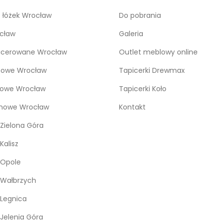
o łóżek Wrocław
Do pobrania
cław
Galeria
icerowane Wrocław
Outlet meblowy online
bowe Wrocław
Tapicerki Drewmax
kowe Wrocław
Tapicerki Koło
snowe Wrocław
Kontakt
Zielona Góra
Kalisz
 Opole
 Wałbrzych
Legnica
Jelenia Góra