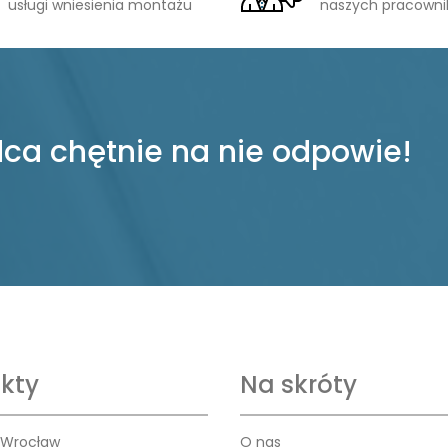
usługi wniesienia montażu
naszych pracown
ca chętnie na nie odpowie!
kty
Na skróty
 Wrocław
O nas