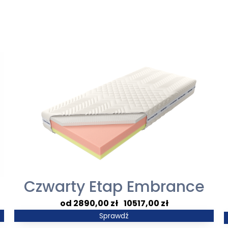
Czwarty Etap Embrance
Zakres
2890,00
zł
–
10517,00
zł
cen:
Sprawdź