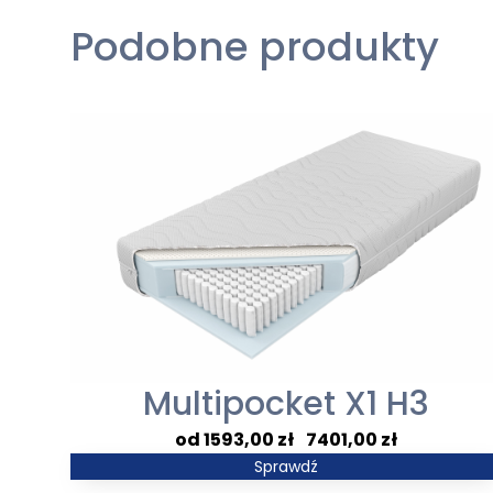
Podobne produkty
Multipocket X1 H3
Zakres
1593,00
zł
–
7401,00
zł
cen:
Sprawdź