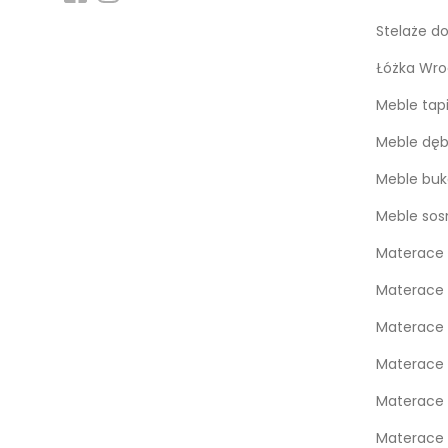
Stelaże d
Łóżka Wro
Meble tap
Meble dę
Meble bu
Meble so
Materace 
Materace 
Materace
Materace
Materace 
Materace 