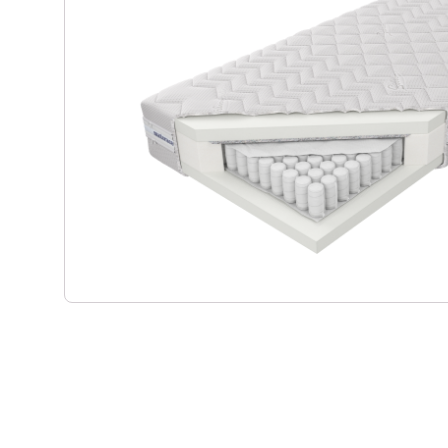
Materace kieszeniowe
Witryny dęb
Materace regeneracyjne
Biurka dębo
Materace dla par
Szafki RTV 
Materace z kokosem
Regały dęb
Materace na stelażu
Krzesła dęb
Materace szpitalne
Lustra dębo
Materace hotelowe
Półka dębow
Szafy dębo
Stoły dębow