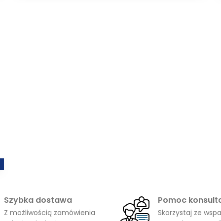
od
2890,00 zł
do
10517,00 zł
Szybka dostawa
Pomoc konsult
Z możliwością zamówienia
Skorzystaj ze wspa