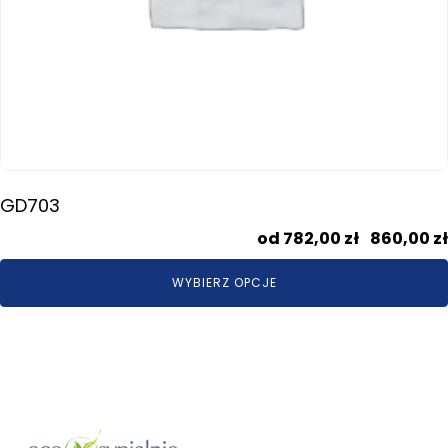
GD703
782,00
zł
–
860,00
zł
WYBIERZ OPCJE