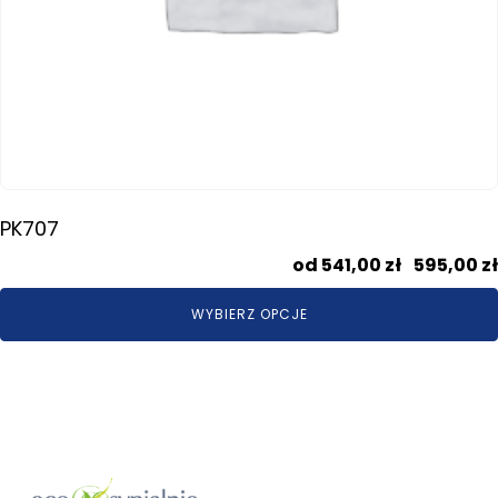
PK707
541,00
zł
–
595,00
zł
WYBIERZ OPCJE