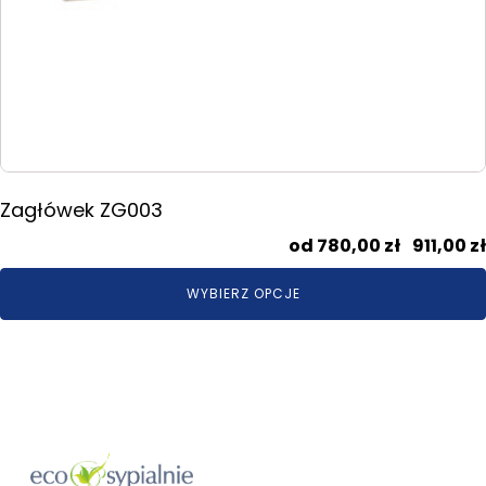
Zagłówek ZG003
780,00
zł
–
911,00
zł
WYBIERZ OPCJE