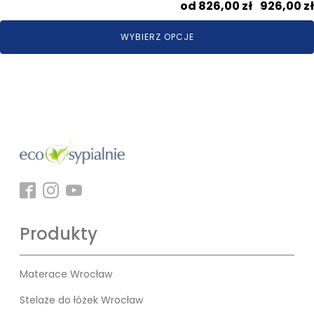
826,00
zł
–
926,00
zł
WYBIERZ OPCJE
Produkty
Materace Wrocław
Stelaże do łóżek Wrocław