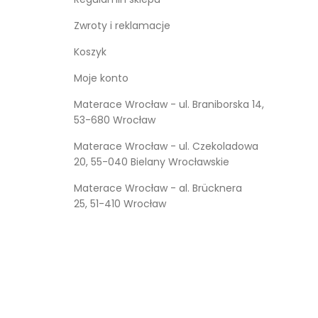
Kufry i skrzynie drewniane
Zwroty i reklamacje
Koszyk
Galanteria drewniana
Moje konto
Meble dla dzieci
Materace Wrocław - ul. Braniborska 14,
53-680 Wrocław
Materace Wrocław - ul. Czekoladowa
20, 55-040 Bielany Wrocławskie
Materace Wrocław - al. Brücknera
25, 51-410 Wrocław