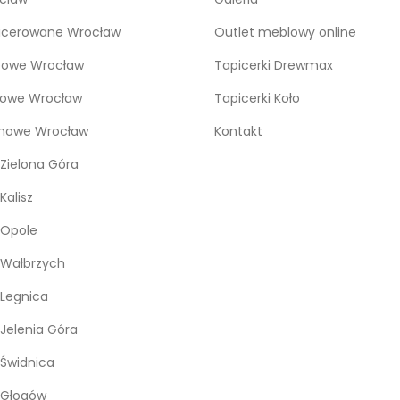
icerowane Wrocław
Outlet meblowy online
bowe Wrocław
Tapicerki Drewmax
kowe Wrocław
Tapicerki Koło
snowe Wrocław
Kontakt
Zielona Góra
Kalisz
 Opole
 Wałbrzych
Legnica
Jelenia Góra
Świdnica
 Głogów