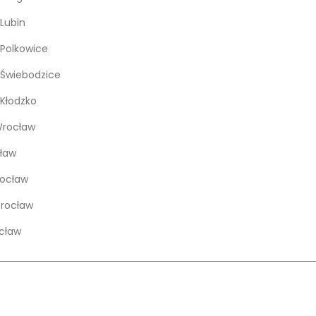
Lubin
Polkowice
Świebodzice
Kłodzko
rocław
ław
rocław
Wrocław
cław