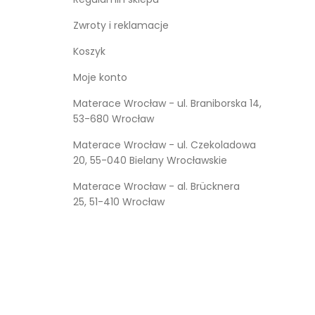
Kufry i skrzynie drewniane
Zwroty i reklamacje
Koszyk
Galanteria drewniana
Moje konto
Meble dla dzieci
Materace Wrocław - ul. Braniborska 14,
53-680 Wrocław
Materace Wrocław - ul. Czekoladowa
20, 55-040 Bielany Wrocławskie
Materace Wrocław - al. Brücknera
25, 51-410 Wrocław