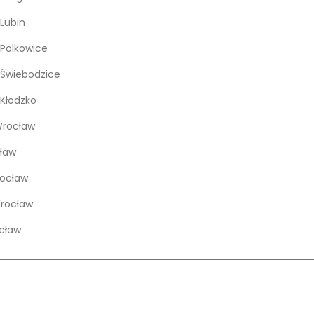
Lubin
Polkowice
Świebodzice
Kłodzko
rocław
ław
rocław
Wrocław
cław