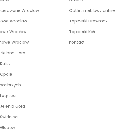
icerowane Wrocław
Outlet meblowy online
bowe Wrocław
Tapicerki Drewmax
kowe Wrocław
Tapicerki Koło
snowe Wrocław
Kontakt
Zielona Góra
Kalisz
 Opole
 Wałbrzych
Legnica
Jelenia Góra
Świdnica
 Głogów