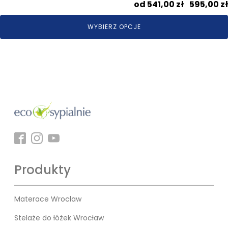
541,00
zł
–
595,00
zł
WYBIERZ OPCJE
Produkty
Materace Wrocław
Stelaże do łóżek Wrocław