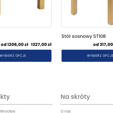
stronie
produktu
Stół sosnowy ST108
Zakres
1206,00
zł
–
1327,00
zł
317,0
cen:
WYBIERZ OPCJE
WYBIERZ OPCJ
od
1206,00 zł
do
1327,00 zł
kty
Na skróty
 Wrocław
O nas