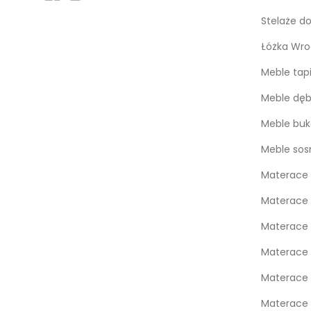
Stelaże d
Łóżka Wro
Meble tap
Meble dę
Meble bu
Meble so
Materace 
Materace 
Materace
Materace
Materace 
Materace 