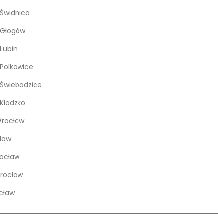
Świdnica
 Głogów
Lubin
Polkowice
Świebodzice
Kłodzko
rocław
ław
rocław
Wrocław
cław