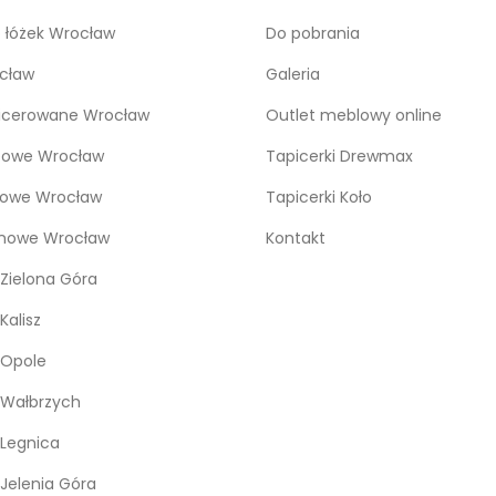
o łóżek Wrocław
Do pobrania
cław
Galeria
icerowane Wrocław
Outlet meblowy online
bowe Wrocław
Tapicerki Drewmax
kowe Wrocław
Tapicerki Koło
snowe Wrocław
Kontakt
Zielona Góra
Kalisz
 Opole
 Wałbrzych
Legnica
Jelenia Góra