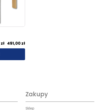
Zakres
0
zł
–
491,00
zł
cen:
E
od
317,00 zł
do
491,00 zł
Zakupy
Sklep