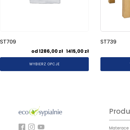
stronie
stronie
produktu
produktu
ST709
ST739
Zakres
1286,00
zł
–
1415,00
zł
cen:
WYBIERZ OPCJE
od
1286,00 zł
do
1415,00 zł
Produ
Materace