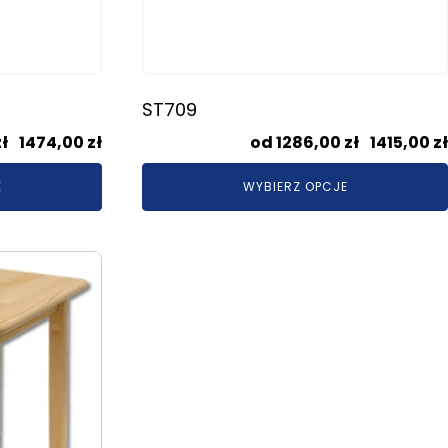
Kufry i skrzynie drewniane
Galanteria drewniana
ST709
Meble dla dzieci
Zakres
zł
–
1474,00
zł
1286,00
zł
–
1415,00
zł
cen:
E
WYBIERZ OPCJE
od
1340,00 zł
do
1474,00 zł