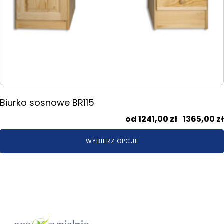
Biurko sosnowe BR115
1241,00
zł
–
1365,00
zł
WYBIERZ OPCJE