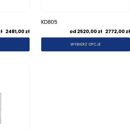
180x200
180x200
Toaletki sosnowe
200x200
200x200
Szafki RTV sosnowe
KD805
Regały sosnowe
Zakres
zł
–
2481,00
zł
2520,00
zł
–
2772,00
zł
cen:
Stoły sosnowe
E
WYBIERZ OPCJE
od
2255,00 zł
Krzesła sosnowe
do
Lustra sosnowe
2481,00 zł
Półki sosnowe
Szafy sosnowe
Szafki na buty sosnowe
Wieszaki sosnowe
Narożniki sosnowe