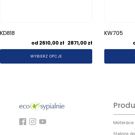
KD818
KW705
Zakres
2610,00
zł
–
2871,00
zł
cen:
WYBIERZ OPCJE
od
2610,00 zł
do
2871,00 zł
Produ
Materace
Stelaże d