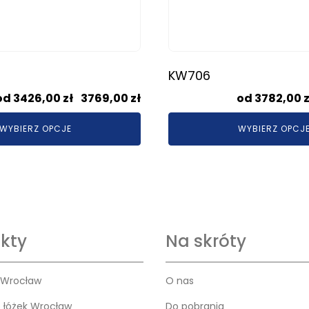
KW706
Zakres
3426,00
zł
–
3769,00
zł
3782,00
z
cen:
WYBIERZ OPCJE
WYBIERZ OPCJ
od
3426,00 zł
do
3769,00 zł
kty
Na skróty
 Wrocław
O nas
o łóżek Wrocław
Do pobrania