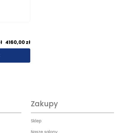
Kufry i skrzynie drewniane
Galanteria drewniana
Meble dla dzieci
Zakres
ł
–
4160,00
zł
cen:
E
od
3782,00 zł
do
4160,00 zł
Zakupy
Sklep
Nasze salony