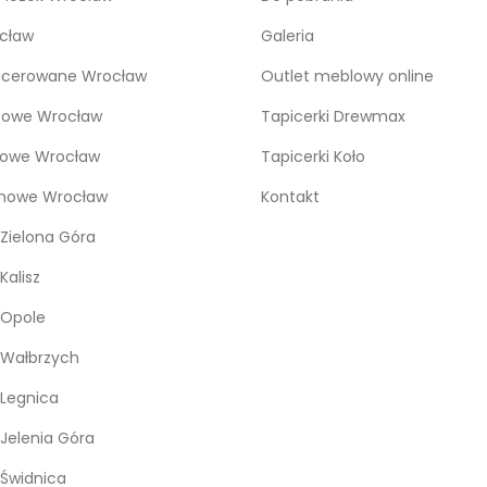
cław
Galeria
icerowane Wrocław
Outlet meblowy online
bowe Wrocław
Tapicerki Drewmax
kowe Wrocław
Tapicerki Koło
snowe Wrocław
Kontakt
Zielona Góra
Kalisz
 Opole
 Wałbrzych
Legnica
Jelenia Góra
Świdnica