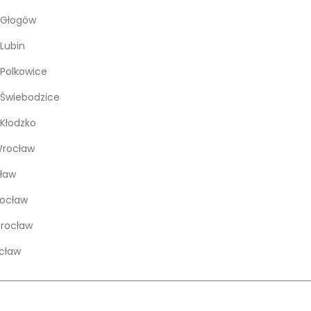
 Głogów
Lubin
Polkowice
Świebodzice
Kłodzko
rocław
ław
rocław
Wrocław
cław