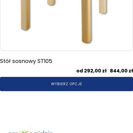
Stół sosnowy ST105
292,00
zł
–
844,00
zł
WYBIERZ OPCJE