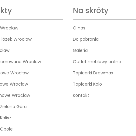
kty
Na skróty
 Wrocław
O nas
o łóżek Wrocław
Do pobrania
cław
Galeria
icerowane Wrocław
Outlet meblowy online
bowe Wrocław
Tapicerki Drewmax
kowe Wrocław
Tapicerki Koło
snowe Wrocław
Kontakt
Zielona Góra
Kalisz
 Opole