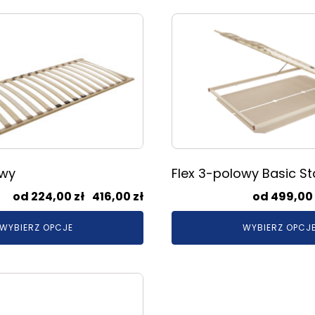
do
Ten
448,00 zł
produkt
ma
wiele
wariantów.
Opcje
można
wybrać
na
stronie
owy
Flex 3-polowy Basic S
produktu
Zakres
224,00
zł
–
416,00
zł
499,00
cen:
WYBIERZ OPCJE
WYBIERZ OPCJ
od
224,00 zł
do
416,00 zł