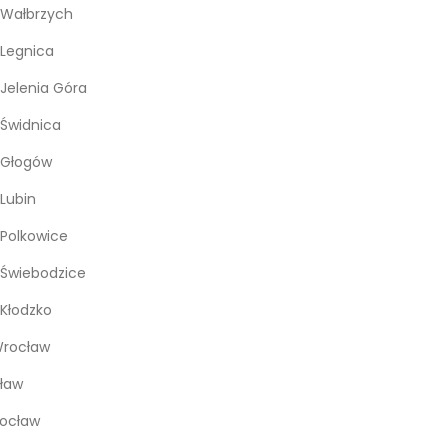
 Wałbrzych
Legnica
Jelenia Góra
Świdnica
 Głogów
Lubin
Polkowice
Świebodzice
Kłodzko
rocław
ław
rocław