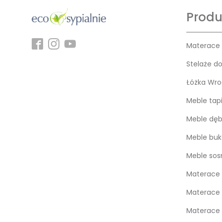
Produ
Materace
Stelaże d
Łóżka Wro
Meble tap
Meble dę
Meble bu
Meble so
Materace 
Materace 
Materace