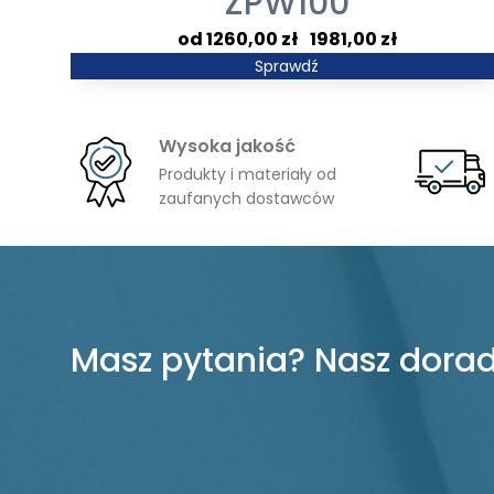
ZPW100
Zakres
1260,00
zł
–
1981,00
zł
cen:
Sprawdź
od
1260,00 zł
Wysoka jakość
do
Produkty i materiały od
1981,00 zł
zaufanych dostawców
Masz pytania? Nasz dorad