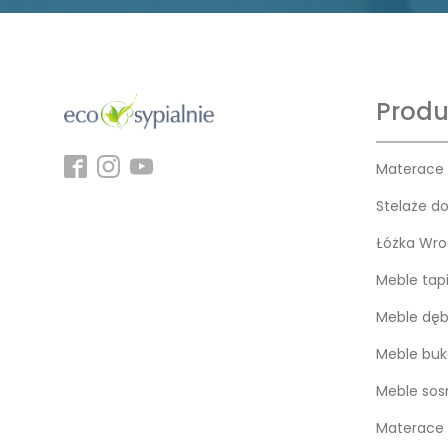
Produ
Materace
Stelaże d
Łóżka Wro
Meble tap
Meble dę
Meble bu
Meble so
Materace 