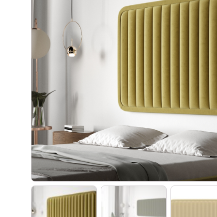
Materace kieszeniowe
Witryny dęb
Materace regeneracyjne
Biurka dębo
Materace dla par
Szafki RTV 
Materace z kokosem
Regały dęb
Materace na stelażu
Krzesła dęb
Materace szpitalne
Lustra dębo
Materace hotelowe
Półka dębow
Szafy dębo
Stoły dębow