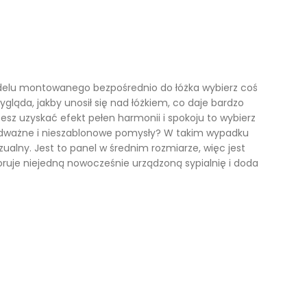
Kufry i skrzynie drewniane
Galanteria drewniana
Meble dla dzieci
odelu montowanego bezpośrednio do łóżka wybierz coś
da, jakby unosił się nad łóżkiem, co daje bardzo
hcesz uzyskać efekt pełen harmonii i spokoju to wybierz
, odważne i nieszablonowe pomysły? W takim wypadku
zualny. Jest to panel w średnim rozmiarze, więc jest
oruje niejedną nowocześnie urządzoną sypialnię i doda