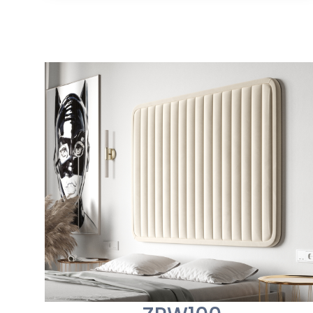
od
795,00 zł
do
1428,00 zł