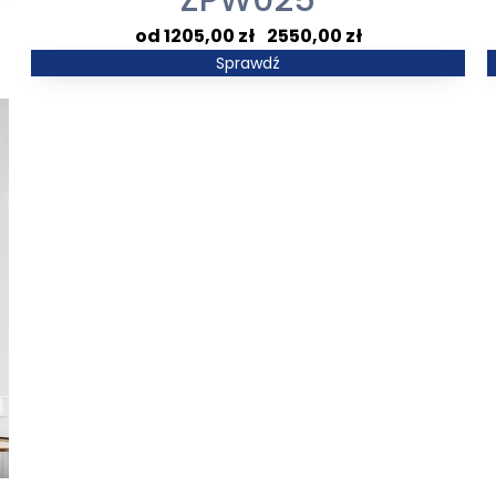
ZPW025
Zakres
1205,00
zł
–
2550,00
zł
cen:
Sprawdź
od
1205,00 zł
do
2550,00 zł