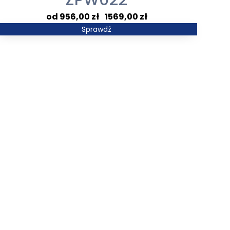
ZPW022
Zakres
956,00
zł
–
1569,00
zł
cen:
Sprawdź
od
956,00 zł
do
1569,00 zł