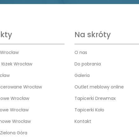
kty
Na skróty
 Wrocław
O nas
o łóżek Wrocław
Do pobrania
cław
Galeria
icerowane Wrocław
Outlet meblowy online
bowe Wrocław
Tapicerki Drewmax
kowe Wrocław
Tapicerki Koło
snowe Wrocław
Kontakt
Zielona Góra