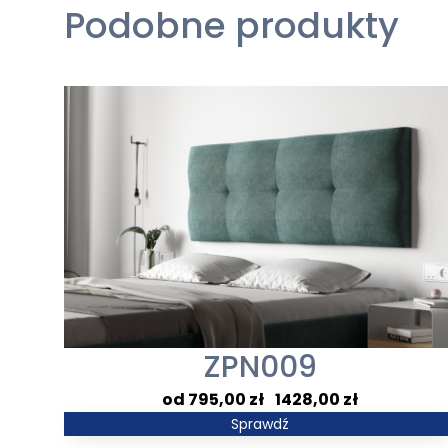
Podobne produkty
ZPN009
Zakres
795,00
zł
–
1428,00
zł
cen:
Sprawdź