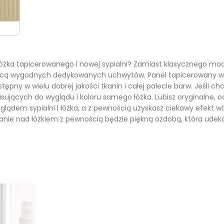
óżka tapicerowanego i nowej sypialni? Zamiast klasycznego m
ą wygodnych dedykowanych uchwytów. Panel tapicerowany wyglą
stępny w wielu dobrej jakości tkanin i całej palecie barw. Jeśli c
pasujących do wyglądu i koloru samego łóżka. Lubisz oryginalne
glądem sypialni i łóżka, a z pewnością uzyskasz ciekawy efekt wi
anie nad łóżkiem z pewnością będzie piękną ozdobą, która udek