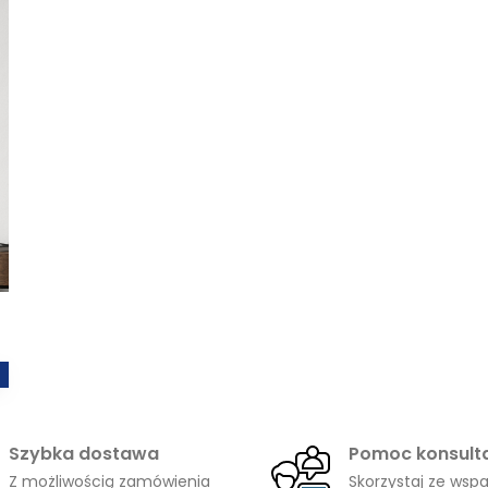
do
1548,00 zł
Szybka dostawa
Pomoc konsult
Z możliwością zamówienia
Skorzystaj ze wspa