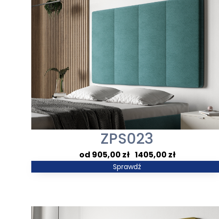
ZPS023
Zakres
905,00
zł
–
1405,00
zł
cen:
Sprawdź
od
905,00 zł
do
1405,00 zł