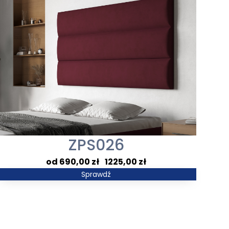
ZPS026
Zakres
690,00
zł
–
1225,00
zł
cen:
Sprawdź
od
690,00 zł
do
1225,00 zł