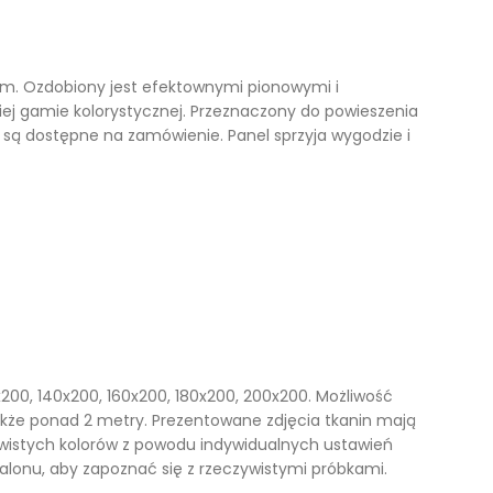
Kufry i skrzynie drewniane
Galanteria drewniana
stem. Ozdobiony jest efektownymi pionowymi i
iej gamie kolorystycznej. Przeznaczony do powieszenia
Meble dla dzieci
 są dostępne na zamówienie. Panel sprzyja wygodzie i
200, 140x200, 160x200, 180x200, 200x200. Możliwość
także ponad 2 metry. Prezentowane zdjęcia tkanin mają
wistych kolorów z powodu indywidualnych ustawień
onu, aby zapoznać się z rzeczywistymi próbkami.