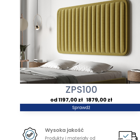
ZPS100
Zakres
1197,00
zł
–
1879,00
zł
cen:
Sprawdź
od
1197,00 zł
Wysoka jakość
do
Produkty i materiały od
1879,00 zł