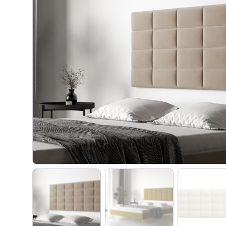
Materace kieszeniowe
Witryny dęb
Materace regeneracyjne
Biurka dębo
Materace dla par
Szafki RTV 
Materace z kokosem
Regały dęb
Materace na stelażu
Krzesła dęb
Materace szpitalne
Lustra dębo
Materace hotelowe
Półka dębow
Szafy dębo
Stoły dębow