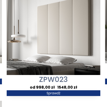
ZPW023
Zakres
998,00
zł
–
1548,00
zł
cen:
Sprawdź
od
998,00 zł