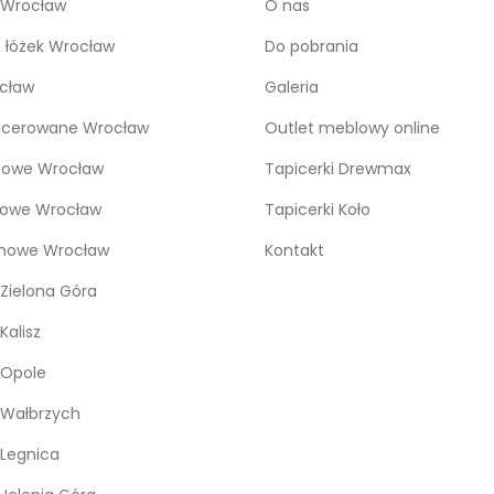
 Wrocław
O nas
o łóżek Wrocław
Do pobrania
cław
Galeria
icerowane Wrocław
Outlet meblowy online
bowe Wrocław
Tapicerki Drewmax
kowe Wrocław
Tapicerki Koło
snowe Wrocław
Kontakt
Zielona Góra
Kalisz
 Opole
 Wałbrzych
Legnica